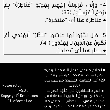
٤- وَإِنِّي مُرْسِلَةٌ إِلَيْهِم بِهَدِيَّةٍ "فَنَاظِرَةٌ" بِمَ
يَرْجِعُ الْمُرْسَلُونَ (٣٥).
● فناظرة هنا أي "منتظرة".
٥- قَالَ نَكِّرُوا لَهَا عَرْشَهَا "نَنظُرْ" أَتَهْتَدِي أَمْ
تَكُونُ مِنَ الَّذِينَ لَا يَهْتَدُونَ (٤١).
● ننظر هنا أي "نعلم".
■ انطلاق منتدى منهل الثقافة التربوية:
يوم السبت المصادف غرة شهر محرم
1428هـ، الموافق العشرون من شهر يناير
2007م.
Dimofinf
Powered by
■ المواد المنشورة في مَنْهَل تعبر عن
v5.0.0
CMS
©
رأي كاتبها. ويحق للقارئ الاستفادة من
Dimensions
Copyright
محتوياته في الاستخدام الشخصي مع
Of Information.
ذكر المصدر. مُعظَم المقالات أعيد ترتيب