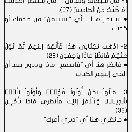
١- قال سبحانه وتعالى : "قَالَ سَنَنْظُرُ أَصَدَقْتَ
أَمْ كُنْتَ مِنَ الْكَاذِبِينَ (٢٧).
● سننظر هنا ــ أي "سنتيقن" من صدقك أو
كذبك.
٢- اذْهَب بِّكِتَابِي هَذَا فَأَلْقِهْ إِلَيْهِمْ ثُمَّ تَوَلَّ
عَنْهُمْ فَانظُرْ مَاذَا يَرْجِعُونَ (٢٨).
● فانظر هنا أي "فاسمع" ماذا يرددون بعد أن
ألقى إليهم الكتاب.
٣- قَالُواْ نَحْنُ أُوْلُواْ قُوَّةٍۢ وَأُوْلُواْ بَأْسٍۢ
شَدِيدٍۢ وَٱلْأَمْرُ إِلَيْكِ فأنظري مَاذَا تَأْمُرِينَ
(٣٣).
● فانظري هنا أي "دبري أمرك".