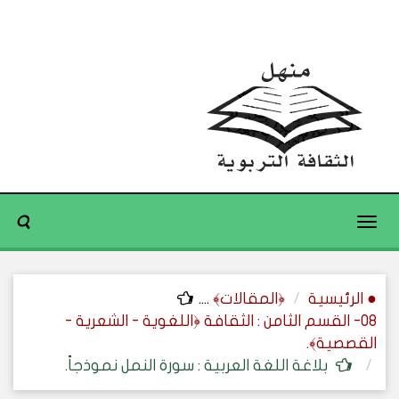
Toggle
navigation
● الرئيسية
﴿المقالات﴾
....
08- القسم الثامن : الثقافة ﴿اللغوية - الشعرية -
القصصية﴾.
بلاغة اللغة العربية : سورة النمل نموذجاً.