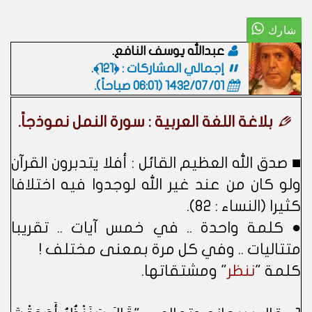
عبدالله يوسف النافع.
إجمالي المشاركات : ﴿121﴾.
1432/07/01 (06:01 صباحاً)
.
بلاغة اللغة العربية : سورة النمل نموذجاً.
■ صدق الله العظيم القائل : أفلا يتدبرون القرآن
ولو كان من عند غير الله لوجدوا فيه اختلافا
كثيرا (النساء : ٨٢).
● كلمة واحدة .. في خمس آيات .. تقريبا
متتاليات .. وفي كل مرة بمعنى مختلف !
كلمة "
ننظر
" ومشتقاتها.