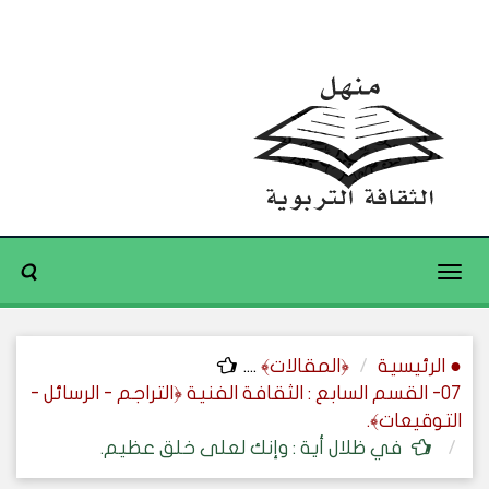
Toggle
navigation
● الرئيسية
﴿المقالات﴾
....
07- القسم السابع : الثقافة الفنية ﴿التراجم - الرسائل -
التوقيعات﴾.
في ظلال أية : وإنك لعلى خلق عظيم.