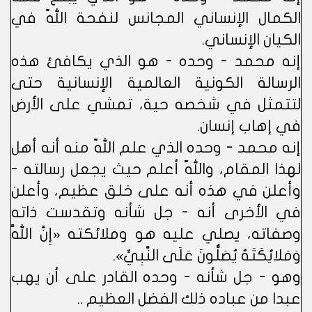
الكمال الإنساني المجانس لنفحة اللّه في
الكيان الإنساني.
إنه محمد - وحده - هو الذي يكافئ هذه
الرسالة الكونية العالمية الإنسانية حتى
لتتمثل في شخصه حية، تمشي على الأرض
في إهاب إنسان.
إنه محمد - وحده الذي علم اللّه منه أنه أهل
لهذا المقام، واللّه أعلم حيث يجعل رسالته -
وأعلن في هذه أنه على خلق عظيم، وأعلن
في الأخرى أنه - جل شأنه وتقدست ذاته
وصفاته، يصلي عليه هو وملائكته «إِنَّ اللَّهَ
وَمَلائِكَتَهُ يُصَلُّونَ عَلَى النَّبِيِّ».
وهو - جل شأنه - وحده القادر على أن يهب
عبدا من عباده ذلك الفضل العظيم ..