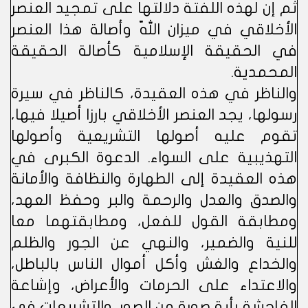
ثم إن لهذه اللفتة دلالتها على تمجيد العنصر
الأخلاقي في ميزان اللّه وأصالة هذا العنصر
في الحقيقة الإسلامية كأصالة الحقيقة
المحمدية.
والناظر في هذه العقيدة، كالناظر في سيرة
رسولها، يجد العنصر الأخلاقي بارزا أصيلا فيها،
تقوم عليه أصولها التشريعية وأصولها
التهذيبية على السواء. الدعوة الكبرى في
هذه العقيدة إلى الطهارة والنظافة والأمانة
والصدق والعدل والرحمة والبر وحفظ العهد،
ومطابقة القول للفعل، ومطابقتهما معا
للنية والضمير، والنهي عن الجور والظلم
والخداع والغش وأكل أموال الناس بالباطل،
والاعتداء على الحرمات والأعراض، وإشاعة
الفاحشة بأية صورة من الصور. والتشريعات في