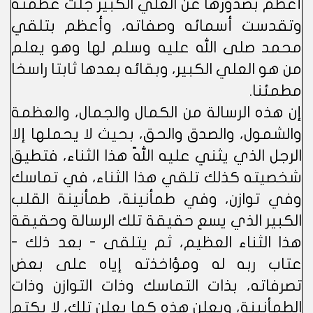
أعظم بصدورها عن العلي الكبير جلت عظمته
وتقدست أسمائه وصفاته، وأعظم بتلقي
محمد صلى الله عليه وسلم لها وهو يعلم
من هو العلي الكبير، وبقائه بعدها ثابتا راسخا
مطمئنا.
إن هذه الرسالة من الكمال والجمال، والعظمة
والشمول، والصدق والحق، بحيث لا يحملها إلا
الرجل الذي يثني عليه اللّه هذا الثناء، فتطيق
شخصيته كذلك تلقي هذا الثناء، في تماسك
وفي توازن، وفي طمأنينة، طمأنينة القلب
الكبير الذي يسع حقيقة تلك الرسالة وحقيقة
هذا الثناء العظيم، ثم يتلقى - بعد ذلك -
عتاب ربه له ومؤاخذته إياه على بعض
تصرفاته، بذات التماسك وذات التوازن وذات
الطمأنينة، ويعلن هذه كما يعلن تلك، لا يكتم