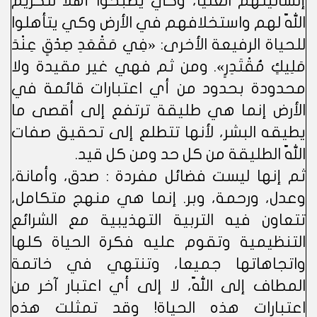
إنسانيتهم العليا، وكي يصبحوا أهلا لتكريم
اللّه لهم واستخلافهم في الأرض وكي يتأهلوا
للحياة الرفيعة الأخرى: «فِي مَقْعَدِ صِدْقٍ عِنْدَ
مَلِيكٍ مُقْتَدِرٍ». ومن ثم فهي غير مقيدة ولا
محدودة بحدود من أي اعتبارات قائمة في
الأرض إنما هي طليقة ترتفع إلى أقصى ما
يطيقه البشر، لأنها تتطلع إلى تحقيق صفات
اللّه الطليقة من كل حد ومن كل قيد.
ثم إنها ليست فضائل مفردة : صدق، وأمانة،
وعدل، ورحمة، وبر. إنما هي منهج متكامل،
تتعاون فيه التربية التهذيبية مع الشرائع
التنظيمية وتقوم عليه فكرة الحياة كلها
واتجاهاتها جميعا، وتنتهي في خاتمة
المطاف إلى اللّه، لا إلى أي اعتبار آخر من
اعتبارات هذه الحياة! وقد تمثلت هذه