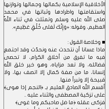
الأخلاقية الإسلامية بكمالها وجمالها وتوازنها
واستقامتها واطرادها وثباتها في محمد
صلى الله عليه وسلم وتمثلت في ثناء اللّه
العظيم، وقوله: «وَإِنَّكَ لَعَلى خُلُقٍ عَظِيمٍ».
■ وخلاصة القول :
ماذا عسانا أن نتحدث عنه ونحدّث وقد اجتمع
فيه ما تفرق من أخلاق الكرام، لا تحصى
فضائله، ولا تعد مزاياه، وهو خير خلق الله
إنسانا، ما من صفة كمال إلا اتصف بها، ولا
قبيحة إلا وتبرأ منها.
أقسم الله الصادق العليم بـ ﴿النجم إذا هوى﴾
على تزكية المصطفى والثناء عليه ..
فزكى عقله ﴿ما ضل صاحبكم وما غوى﴾