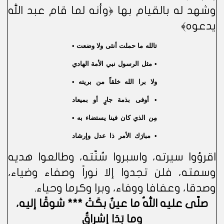
وشهد له بالقيام بها ﴿وأنه لما قام عبد الله
يدعوه﴾
تالله ما حملت أنثى ولا وضعت •
• مثل الرسول نبي الأمة الهادي
ولا برا الله خلقاً من بريته •
• أوفى بذمة جارٍ أو بميعاد
مِن الذي كان فينا يستضاء به •
• مبارَك الأمر ذا عدل وإرشاد‬
اقرؤوا سيرته، واسبروا سُنّته، وطالعوا هديه
وسمته، فلن تجدوا إلا نوراً وصفاء وضياء،
وصدقا، وعفافا ووفاء، وبرا وكرما وحياء.
صلّى عليه اللهُ ما عينٌ بكَتْ *** شوقًا إليه،
وما بَدَا إشراقُ