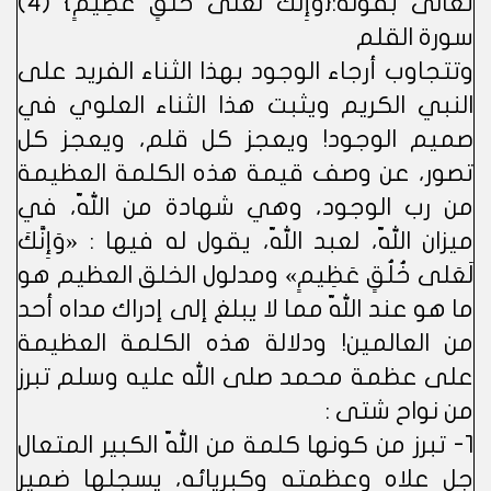
تعالى بقوله:{وَإِنَّكَ لَعَلى خُلُقٍ عَظِيمٍ} (4)
سورة القلم
وتتجاوب أرجاء الوجود بهذا الثناء الفريد على
النبي الكريم ويثبت هذا الثناء العلوي في
صميم الوجود! ويعجز كل قلم، ويعجز كل
تصور، عن وصف قيمة هذه الكلمة العظيمة
من رب الوجود، وهي شهادة من اللّه، في
ميزان اللّه، لعبد اللّه، يقول له فيها : «وَإِنَّكَ
لَعَلى خُلُقٍ عَظِيمٍ» ومدلول الخلق العظيم هو
ما هو عند اللّه مما لا يبلغ إلى إدراك مداه أحد
من العالمين! ودلالة هذه الكلمة العظيمة
على عظمة محمد صلى الله عليه وسلم تبرز
من نواح شتى :
1- تبرز من كونها كلمة من اللّه الكبير المتعال
جل علاه وعظمته وكبريائه، يسجلها ضمير