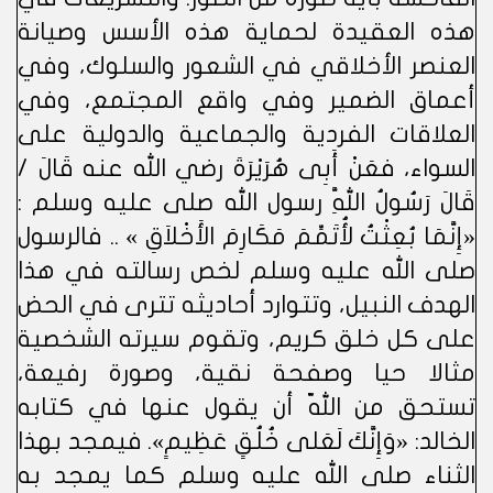
هذه العقيدة لحماية هذه الأسس وصيانة
العنصر الأخلاقي في الشعور والسلوك، وفي
أعماق الضمير وفي واقع المجتمع، وفي
العلاقات الفردية والجماعية والدولية على
السواء، فعَنْ أَبِى هُرَيْرَةَ رضي الله عنه قَالَ /
قَالَ رَسُولُ اللَّهِ رسول الله صلى عليه وسلم :
«إِنَّمَا بُعِثْتُ لأُتَمِّمَ مَكَارِمَ الأَخْلاَقِ » .. فالرسول
صلى الله عليه وسلم لخص رسالته في هذا
الهدف النبيل، وتتوارد أحاديثه تترى في الحض
على كل خلق كريم، وتقوم سيرته الشخصية
مثالا حيا وصفحة نقية، وصورة رفيعة،
تستحق من اللّه أن يقول عنها في كتابه
الخالد: «وَإِنَّكَ لَعَلى خُلُقٍ عَظِيمٍ». فيمجد بهذا
الثناء صلى الله عليه وسلم كما يمجد به