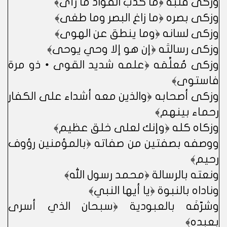
وزكى قلبه ﴿ما كذب الفؤاد ما رأى﴾
وزكى بصره ﴿ما زاغ البصر وما طغى﴾
وزكى لسانه ﴿وما ينطق عن الهوى﴾
وزكى رسالتَه ﴿إن هو إلا وحي يوحى﴾
وزكى مُعلِّمَه ﴿علمه شديد القوى • ذو مرة
فاستوى﴾
وزكى أصحابه ﴿والذين معه أشداء على الكفار
رحماء بينهم﴾
وزكاه كله ﴿وإنك لعلى خلق عظيم﴾
ووصفه بصفتين من صفاته ﴿بالمؤمنين رؤوف
رحيم﴾
ونعته بالرسالة ﴿محمد رسول الله﴾
وناداه بالنبوة ﴿يا أيها النبي﴾
وشرّفَه بالعبودية ﴿سبحان الذي أسرى
بعبده﴾