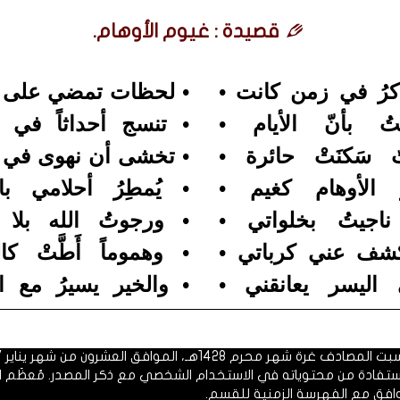
قصيدة : غيوم الأوهام.
كرُ في زمن كانت •
• لحظات تمضي على مَ
ْتُ بأنّ الأيام •
• تنسج أحداثاً في 
ٌ سَكنَتْ حائرة •
• تخشى أن نهوى في 
 الأوهام كغيم •
• يُمطِرُ أحلامي بالعَ
اجيتُ بخلواتي •
• ورجوتُ الله بلا 
شف عني كرباتي •
• وهموماً أَطَّتْ كا
ي اليسر يعانقني •
• والخير يسيرُ مع ال
 1428هـ، الموافق العشرون من شهر يناير 2007م.
الاستفادة من محتوياته في الاستخدام الشخصي مع ذكر المصدر. مُعظَم ا
وافق مع الفهرسة الزمنية للقسم.