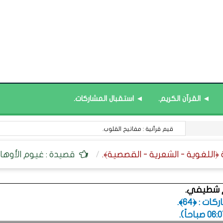
◄ القرآن الكريم.
◄ استقبال المشاركات.
قيم قرآنية : مفاتيح القلوب.
قصيدة : غيوم الأوهام
م شطيفي.
ت : ﴿64﴾.
.