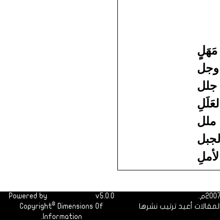
هَلٍ
وجل
جلل
لَلِ
ملل
لجبل
أملِ
Powered by
Dimofinf CMS
v5.0.0
©
لمقالات أعيد ترتيب نشرها
Dimensions Of
Copyright
Information.