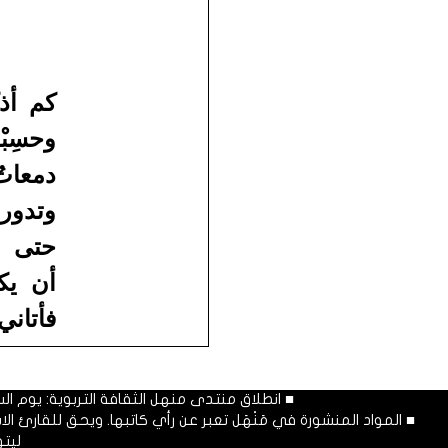
كم أذ
وحسِب
دمعات
وتدور
حتى ن
أن يك
فأتان
■ انطلاق منتدى منهل الثقافة التربوية: يوم السبت المصادف غرة شهر محرم
■ المواد المنشورة في مَنْهَل تعبر عن رأي كاتبها. ويحق للقارئ 
ليت