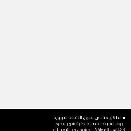
■ انطلاق منتدى منهل الثقافة التربوية:
يوم السبت المصادف غرة شهر محرم
1428هـ، الموافق العشرون من شهر يناير