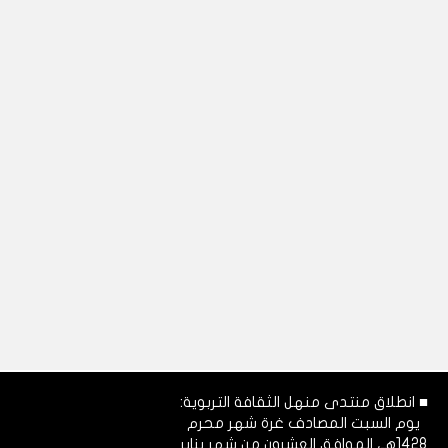
■ انطلاق منتدى منهل الثقافة التربوية:
يوم السبت المصادف غرة شهر محرم
1428هـ، الموافق العشرون من شهر يناير