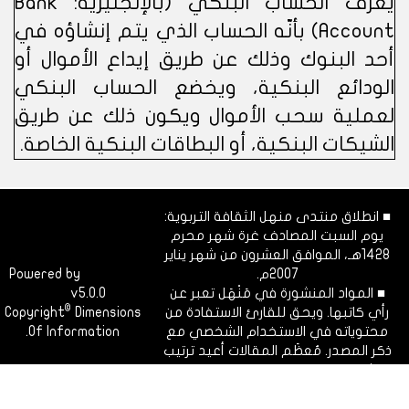
يُعرف الحساب البنكي (بالإنجليزية: Bank
Account) بأنّه الحساب الذي يتم إنشاؤه في
أحد البنوك وذلك عن طريق إيداع الأموال أو
الودائع البنكية، ويخضع الحساب البنكي
لعملية سحب الأموال ويكون ذلك عن طريق
الشيكات البنكية، أو البطاقات البنكية الخاصة.
■ انطلاق منتدى منهل الثقافة التربوية:
يوم السبت المصادف غرة شهر محرم
1428هـ، الموافق العشرون من شهر يناير
2007م.
Dimofinf
Powered by
■ المواد المنشورة في مَنْهَل تعبر عن
v5.0.0
CMS
©
رأي كاتبها. ويحق للقارئ الاستفادة من
Dimensions
Copyright
محتوياته في الاستخدام الشخصي مع
Of Information.
ذكر المصدر. مُعظَم المقالات أعيد ترتيب
نشرها ليتوافق مع الفهرسة الزمنية
للقسم.