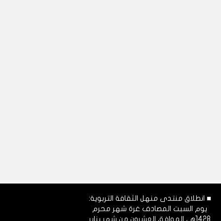
■ انطلاق منتدى منهل الثقافة التربوية:
يوم السبت المصادف غرة شهر محرم
1428هـ، الموافق العشرون من شهر يناير