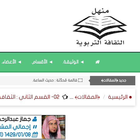
۝ قائمة مُحدَّثة : من ﴿جديد﴾ المشاركات.
◄ الوثيقة.
◄ الأقسام.
◄ الأعضاء.
11- القسم الحادي عشر : ﴿اللقاءات الشخصية - الثقافة المتسلسلة﴾.
۝ قائمة مُثبتة : إدارة منهل الثقافة التربوية.
جديد ﴿المقالات﴾
۝ قائمة مُحدَّثة : حديث الساعة.
قائمة مُثبتة : مشرف منهل الثقافة التربوية.
● الرئيسية
﴿المقالات﴾
....
02- القسم الثاني : الثقافة ﴿التربوية - الطلابية﴾ - التربية الخاصة.
جماز عبدالرحم
إجمالي المشاركا
1429/01/08 (06:01 صباحاً)