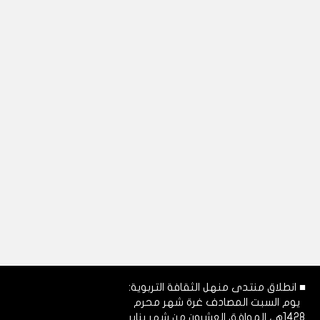
■ انطلاق منتدى منهل الثقافة التربوية:
يوم السبت المصادف غرة شهر محرم
1428هـ، الموافق العشرون من شهر يناير