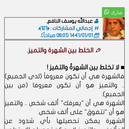
عبدالله يوسف النافع.
إجمالي المشاركات : ﴿121﴾.
1441/01/01 (06:01 صباحاً)
.
الخلط بين الشهرة والتميز.
■ لا تخلط بين الشهرةُ والتمَيز !
‏فالشهرة هي أن تكون معروفاً (لدى الجميع)
.. والتميز هو أن تكون معروفا (من بين
الجميع).
‏الشهرة هي أن "يعرفك" ألف شخص .. والتميز
هو أن "تتفوق" على ألف شخص.
‏الشهرة يمكن تحصيلها بأي شذوذ عن