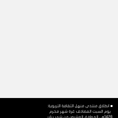
■ انطلاق منتدى منهل الثقافة التربوية:
يوم السبت المصادف غرة شهر محرم
1428هـ، الموافق العشرون من شهر يناير