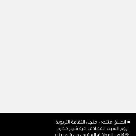
■ انطلاق منتدى منهل الثقافة التربوية:
يوم السبت المصادف غرة شهر محرم
1428هـ، الموافق العشرون من شهر يناير