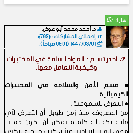
د. أحمد محمد أبو عوض.
إجمالي المشاركات : ﴿763﴾.
1447/03/01 (06:01 صباحاً)
.
احذر تسلم :ـ المواد السامة في المختبرات
وكيفية التعامل معها.
■ قسم الأمن والسلامة في المختبرات
الكيميائية.
● التعرض للسمومية :
من المعروف منذ زمن طويل أن التعرض لأي
مادة بكميات كافية يمكن أن يكون مميتا.
ففي القرن السادس عشر، كتب جراح عسكري