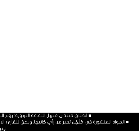
■ انطلاق منتدى منهل الثقافة التربوية: يوم السبت المصادف غرة شهر محرم
■ المواد المنشورة في مَنْهَل تعبر عن رأي كاتبها. ويحق للقارئ 
ليت