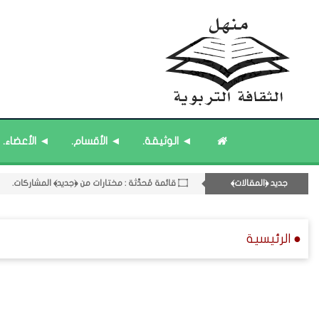
۝ قائمة مُثبتة : إدارة منهل الثقافة التربوية.
◄ الوثيقة.
◄ الأقسام.
◄ الأعضاء.
۝ قائمة مُحدَّثة : حديث الساعة.
11- القسم الحادي عشر : ﴿اللقاءات الشخصية - الثقافة المتسلسلة﴾.
جديد ﴿المقالات﴾
۝ قائمة مُحدَّثة : مختارات من ﴿جديد﴾ المشاركات.
۝ قائمة مُثبتة : مشرف منهل الثقافة التربوية.
● الرئيسية