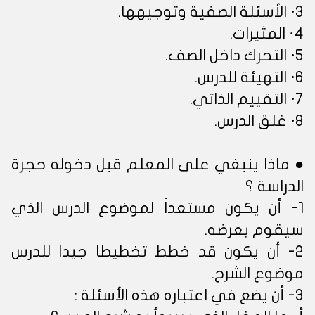
3· الأسئلة الصفية وتوجيهها.
4· المثيرات.
5· التحرك داخل الصف.
6· التهيئة للدرس.
7· التقييم الذاتي.
8· غلق الدرس.
● ماذا ينبغي على المعلم قبل دخوله حجرة
الدراسة ؟
1- أن يكون مستعداً لموضوع الدرس الذي
سيقوم بعرضه.
2- أن يكون قد خطط تخطيطا جيدا للدرس
موضوع الشرح.
3- أن يضع في اعتباره هذه الأسئلة :