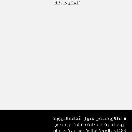
تتمكن من ذلك.
■ انطلاق منتدى منهل الثقافة التربوية:
يوم السبت المصادف غرة شهر محرم
1428هـ، الموافق العشرون من شهر يناير