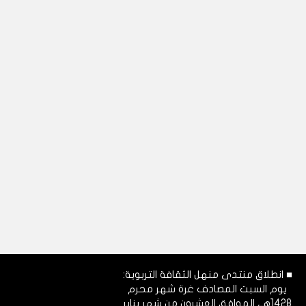
■ انطلاق منتدى منهل الثقافة التربوية:
يوم السبت المصادف غرة شهر محرم
1428هـ، الموافق العشرون من شهر يناير