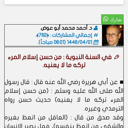
د. أحمد محمد أبو عوض.
إجمالي المشاركات : ﴿762﴾.
1446/04/01 (06:01 صباحاً)
.
في السنة النبوية : من حسن إسلام المرء
تركه ما لا يعنيه.
■ عن أبي هريرة رضي الله عنه قال : قال رسول
الله صلى الله عليه وسلم : (من حسن إسلام
المرء تركه ما لا يعنيه) حديث حسن رواه
الترمذي وغيره.
وقد صدق من قال : (العاقل من اتعظ بغيره
والشقي من اتعظ بنفسه)، فهل يصبر الإنسان