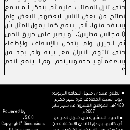
حتى تنزل المصائب عليه ثم يتذكر أنه سمع
نصائح من بعض الناس لبعضهم البعض ولم
يستفد منها، ألم يسمع كما يقول المثل بأن
(المجالس مدارس)، أو يصبر على حريق الحي
ثم الجيران ولم يتدخل بالإسعاف والإطفاء
حتى تلتهم النيران قعر بيته ولم يجد من
يسعفه أو ينجده وسيندم يوم لا ينفع الندم
؟
■ انطلاق منتدى منهل الثقافة التربوية:
يوم السبت المصادف غرة شهر محرم
1428هـ، الموافق العشرون من شهر يناير
2007م.
Dimofinf
Powered by
■ المواد المنشورة في مَنْهَل تعبر عن
v5.0.0
CMS
©
رأي كاتبها. ويحق للقارئ الاستفادة من
Dimensions
Copyright
محتوياته في الاستخدام الشخصي مع
Of Information.