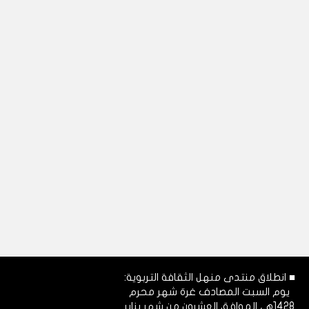
■ انطلاق منتدى منهل الثقافة التربوية:
يوم السبت المصادف غرة شهر محرم
1428هـ، الموافق العشرون من شهر يناير