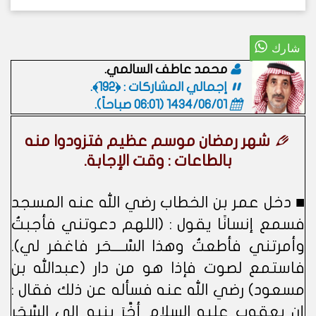
محمد عاطف السالمي.
إجمالي المشاركات : ﴿192﴾.
1434/06/01 (06:01 صباحاً)
.
شهر رمضان موسم عظيم فتزودوا منه
بالطاعات : وقت الإجابة.
■ دخل عمر بن الخطاب رضي الله عنه المسجد
فسمع إنسانًا يقول : (اللهم دعوتني فأجبتُ
وأمرتني فأطعتُ وهذا السَّــــحَر فاغفر لي).
فاستمع لصوت فإذا هو من دار (عبدالله بن
مسعود) رضي الله عنه فسأله عن ذلك فقال :
إن يعقوب عليه السلام أخَّرَ بنيه إلى السَّحَر