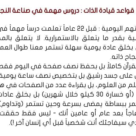
قواعد قيادة الذات : دروس مهمة في صناعة النجا
■ يقول احد مرتبي حياتهم اليومية : قبل 22 عاماً تع
مية بقدر ما يتعلق بالاستمرارية. لا يتعلق با
 بخلق عادة يومية سهلة تستمر معنا طوال العمر
اح ذاته.
القرآن كاملاً بل بحفظ نصف صفحة في اليوم فقط.
ول على جسد رشيق بل بتخصيص نصف ساعة يومية ل
علم من العلوم، بل بقراءة عدد من الصفحات في هذ
• لا تفكر بعمل ريجيم (أو خسارة 30 كيلو خلال شهرين)
عمر ببساطة يمضى بسرعة وحين تستمر (وتداوم)
فاجأ بعد عام أو عامين أنك - ليس فقط حققت 
ذي سيفاجئك أنت شخصياً قبل أي إنسان آخر !).