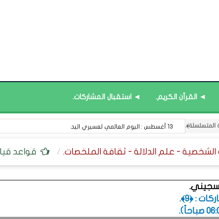
◄ القرآن الكريم.
◄ استقبال المشاركات.
13 أغسطس : اليوم العالمي لعسيري اليد.
قواعد قياد
سجيني.
ت : ﴿9﴾.
.