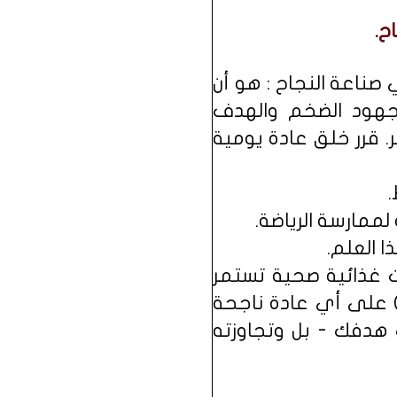
ح.
لمت درساً مهماً في صناعة النجاح : هو أن
لمجهود الضخم والهدف
. قرر خلق عادة يومية
ممارسة الرياضة.
ا العلم.
 بل بخلق عادات غذائية صحية تستمر
 على أي عادة ناجحة
هدفك - بل وتجاوزته