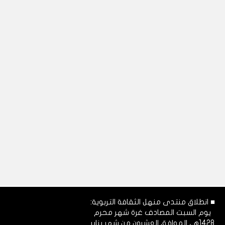
■ انطلاق منتدى منهل الثقافة التربوية:
يوم السبت المصادف غرة شهر محرم
1428هـ، الموافق العشرون من شهر يناير