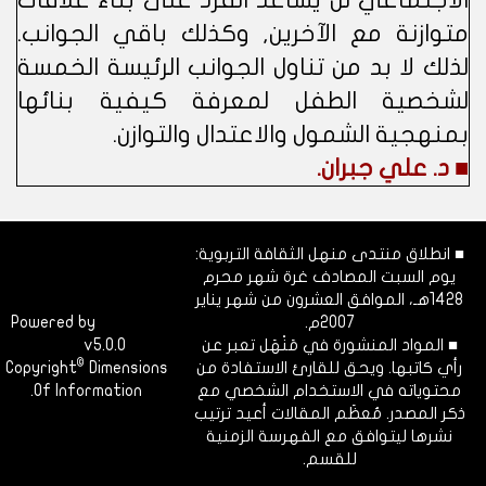
الاجتماعي لن يساعد الفرد على بناء علاقات
متوازنة مع الآخرين, وكذلك باقي الجوانب.
لذلك لا بد من تناول الجوانب الرئيسة الخمسة
لشخصية الطفل لمعرفة كيفية بنائها
بمنهجية الشمول والاعتدال والتوازن.
■ د. علي جبران.
■ انطلاق منتدى منهل الثقافة التربوية:
يوم السبت المصادف غرة شهر محرم
1428هـ، الموافق العشرون من شهر يناير
2007م.
Dimofinf
Powered by
■ المواد المنشورة في مَنْهَل تعبر عن
v5.0.0
CMS
©
رأي كاتبها. ويحق للقارئ الاستفادة من
Dimensions
Copyright
محتوياته في الاستخدام الشخصي مع
Of Information.
ذكر المصدر. مُعظَم المقالات أعيد ترتيب
نشرها ليتوافق مع الفهرسة الزمنية
للقسم.