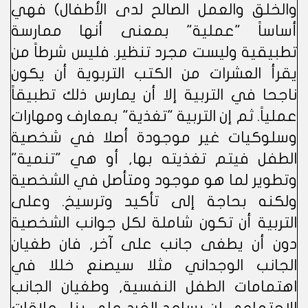
والخلق والعمل الصالح لدى الأطفال) فهي
أساساً "عملية" بمعنى أنها ممارسة
تطبيقية وليست مجرد تنظير. فليس شرطاً من
يقرأ العشرات من الكتب التربوية أن يكون
ناجحا في التربية إلا أن يمارس ذلك تطبيقاً
عملياً. ثم إن التربية "تغذية" بمعارف ومهارات
وسلوكيات غير موجودة أصلا في شخصية
الطفل فيتم تغذيته بها, أو هي "تنمية"
وتطوير لما هو موجود ومتأصل في الشخصية
ولكنه بحاجة إلى تأكيد وترسيخ. وعلى
التربية أن تكون شاملة لكل جوانب الشخصية
دون أن يطغى جانب على آخر, فان طغيان
الجانب الوجداني مثلا سيصنع خللا في
اهتمامات الطفل النفسية, وطغيان الجانب