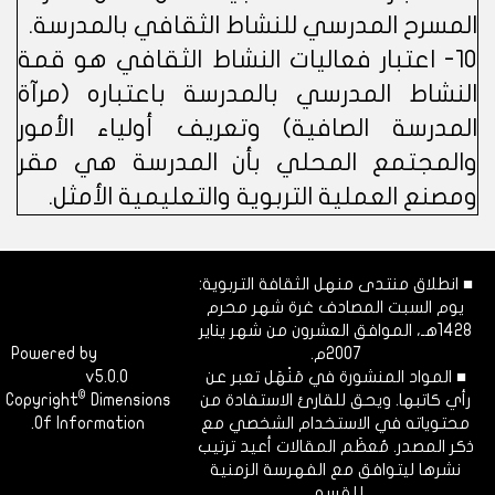
المسرح المدرسي للنشاط الثقافي بالمدرسة.
10- اعتبار فعاليات النشاط الثقافي هو قمة
النشاط المدرسي بالمدرسة باعتباره (مرآة
المدرسة الصافية) وتعريف أولياء الأمور
والمجتمع المحلي بأن المدرسة هي مقر
ومصنع العملية التربوية والتعليمية الأمثل.
■ انطلاق منتدى منهل الثقافة التربوية:
يوم السبت المصادف غرة شهر محرم
1428هـ، الموافق العشرون من شهر يناير
2007م.
Dimofinf
Powered by
■ المواد المنشورة في مَنْهَل تعبر عن
v5.0.0
CMS
©
رأي كاتبها. ويحق للقارئ الاستفادة من
Dimensions
Copyright
محتوياته في الاستخدام الشخصي مع
Of Information.
ذكر المصدر. مُعظَم المقالات أعيد ترتيب
نشرها ليتوافق مع الفهرسة الزمنية
للقسم.