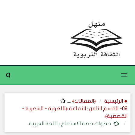
Toggle
navigation
● الرئيسية
﴿المقالات﴾
....
08- القسم الثامن : الثقافة ﴿اللغوية - الشعرية -
القصصية﴾.
خطوات حصة الاستماع باللغة العربية.