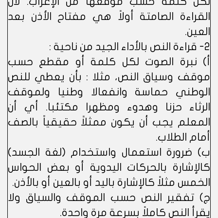
لكل كلمة حسب موقعها من الإعراب. لأن
القراءة الصامتة أولاً هي مفتاح الأذن بعد
العين.
2- قراءة النص بالأداء الجيد من ناحية :
أ) نبرة الصوت لكل كلمة أو مقطع حسب
موقف وسياق النص، مثلا : بأن يعطي للنص
الوطني حماسة وانفعالا وطنيا ولموقف
الرثاء حزنا وهدوء ومظهرا مكتئبا. أي أن
المعلم يجب أن يكون ممثلاً حقيقياً بالصف
أمام الطلاب.
ب) ضرورة استعمال واستخدام (لغة الجسد)
كالإشارة بالحركات اليدوية أو بعض الحواس
الخمس مثلاً كالإشارة باليد أو بالعين أو بالأذن.
ج) تفقير النص حسب الموقف والسياق ولا
يقرأ النص كاملاً بسرعة مرة واحدة.