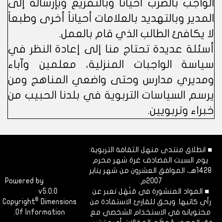
الواجب بالضرب أحياناً وبالتقريع وبإرساله إلى
المدير وبالتهديد بالعلامات أحياناً أخرى وطبعاً
لا يكافئ الطالب الذي قام بالعمل.
أسئلة عديدة تحتاج منا إلى إعادة النظر في
سياسة الواجبات المنزلية، معلمين وآباء
ومديري مدارس وحتى واضعي المناهج ومن
يرسم السياسات التربوية في بلدنا الحبيب من
خبراء وتربويين.
■ انطلاق منتدى منهل الثقافة التربوية:
يوم السبت المصادف غرة شهر محرم
1428هـ، الموافق العشرون من شهر يناير
2007م.
Dimofinf
Powered by
■ المواد المنشورة في مَنْهَل تعبر عن
v5.0.0
CMS
©
رأي كاتبها. ويحق للقارئ الاستفادة من
Dimensions
Copyright
محتوياته في الاستخدام الشخصي مع
Of Information.