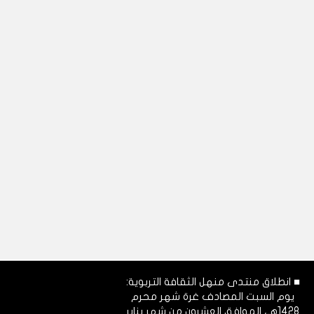
■ انطلاق منتدى منهل الثقافة التربوية:
يوم السبت المصادف غرة شهر محرم
1428هـ، الموافق العشرون من شهر يناير