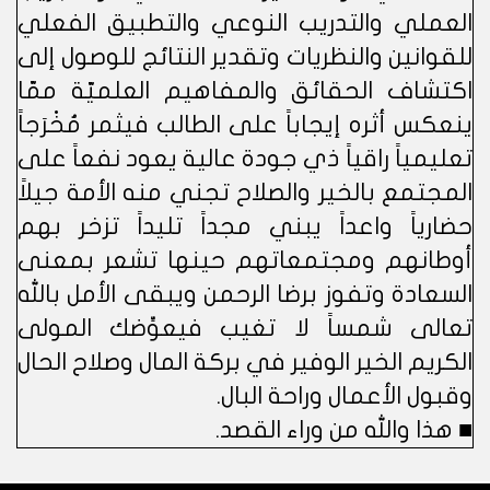
العملي والتدريب النوعي والتطبيق الفعلي
للقوانين والنظريات وتقدير النتائج للوصول إلى
اكتشاف الحقائق والمفاهيم العلميّة ممّا
ينعكس أثره إيجاباً على الطالب فيثمر مُخْرَجاً
تعليمياً راقياً ذي جودة عالية يعود نفعاً على
المجتمع بالخير والصلاح تجني منه الأمة جيلاً
حضارياً واعداً يبني مجداً تليداً تزخر بهم
أوطانهم ومجتمعاتهم حينها تشعر بمعنى
السعادة وتفوز برضا الرحمن ويبقى الأمل بالله
تعالى شمساً لا تغيب فيعوِّضك المولى
الكريم الخير الوفير في بركة المال وصلاح الحال
وقبول الأعمال وراحة البال.
■ هذا والله من وراء القصد.