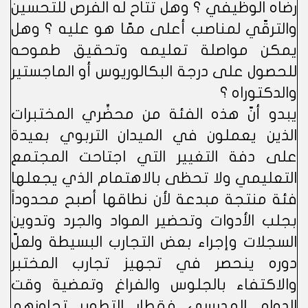
رضاه الوظيفي ؟ وهل تتاح له الفرص للتحسين
والترقّي لمناصب أعلى ممّا هو عليه ؟ وهل
يمكن مواصلة تعليمه وتحقيق طموحه
للحصول على درجة البكالوريوس أو الماجستير
والدكتوراه ؟
يبدو أنّ هذه الفئة من محضِّري المختبرات
الذين يعملون في الميدان التربوي بعيدة
على دفة التغيير التي اجتاحت المجتمع
التعليمي ولا تحظى بالاهتمام الذي يجعلها
فئة منتجة مبدعة لأن نطاقها أصبح محدوداً
بجلب الأدوات وتحضير المواد والجرد وتدوين
السجلات وإجراء بعض التجارب البسيطة ولعلّ
دوره ينحصر في تجهيز تجارب المختبر
والاكتفاء بالجلوس والفراغ وتمضية وقت
الدوام المدرسي فقطار التطوير تجاوزهم