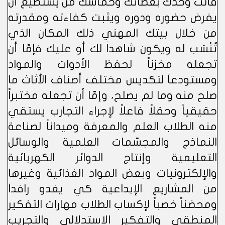
فأنت وحدك بعطائك وحماسك من يستطيع أن
يفرض حضوره ودوره ويثبت كفاءته ومقدرته
من خلال بيتك المهني ذلك المكان الذي
تُنْسَب له ويكون شاهداً لك أو عليك فإمّا أن
تجعله مخزناً لحفظ الأدوات والمواد
ومستودعاً لتكديس مختلف أصناف الأثاث ما
صلح منه وما لم يصلح، وإمّا أن تجعله مختبراً
حقيقياً وحقلاً فاعلاً لإجراء التجارب يستقي
منه الطلاب العلم والمعرفة وميداناً لصناعة
النماذج والمجسّمات العلمية والوسائل
التعليمية وإنتاج الدوائر الكهربائية
والإلكترونيات وبعض المواد الغذائية وغيرها
من المشاريع الإبداعية كي يغدو رافداً
ومحضناً خصباً لإكساب الطلاب مهارات التفكير
المنطقي والتفكير الاستدلالي والتجريب