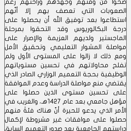
ضحّوا من وقتهم وجهدهم وراحتهم رغم
الصعوبات التي تعصف بهم إلا أنّهم
استطاعوا بعد توفيق الله أن يحصلوا على
درجة البكالوريوس وقد التحقوا بمرحلة
الماجستير ولديهم العزيمة والإصرار على
مواصلة المشوار التعليمي وتحقيق الأمل
ومع ذلك لا زالوا على المستوى الأول ولم
تفلح محاولاتهم في تحسين مستوياتهم
الوظيفية بحجة التعميم الوزاري الصادر الذي
يقتضي منع مواصلة الدراسة وعدم الموافقة
على تحسين مستوى الذين حصلوا على
مؤهل جامعي بعد عام 1427هـ، والغريب في
الأمر الذي يدعو للحيرة أنّ هناك فئةً منهم
حصلوا على موافقات غير مشروطة لإكمال
دراستهم الجامعية بعد صدور التعميم السابق