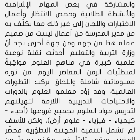
والمشاركة في بعض المهام الإشرافية
والأنشطة الطلابية وحصص الانتظار وأعمال
الاختبارات واللجان إلى غير ذلك مما يكلَّف به
من مدير المدرسة من أعمال ليست من صميم
عمله هذا من جهة ومن جهة أخرى نجد أنّ
وزارة التربية والتعليم أحدثت نقلة نوعية
علمية كبيرة في مناهج العلوم مواكِبةً
لمتطلّبات الزمن المعاصر اليوم من ثورة
معلوماتية شاملة واللحاق بركب التطورات
العالمية، وقد زوِّد معلمو العلوم بالدورات
والاحتياجات التدريبية اللازمة لتهيئتهم
لتدريس مواد العلوم بجميع فروعها (أحياء -
كيمياء - فيزياء - علوم أرض)، ولكن للأسف
لم تشمل التنمية المهنية التطوّرية محضِّر