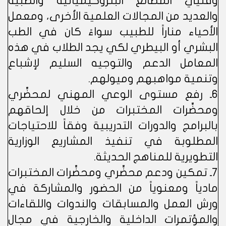
وفنيي المصانع البتروكيميائية والطبية
والعديد من المجالات العلمية الأخرى، ومعمل
الأحياء مناراً للطبيب سواءً كان في الطب
البشري أو البيطري لكي يجد الطلاب في هذه
المعامل الدعم والتوجيه السليم لإشباع
وتنمية مواهبهم وميولهم.
6ـ رفع مستوى الوعي المهني لمحضِّري
ومحضِّرات المختبرات من خلال إلحاقهم
بالبرامج والدورات التدريبية وفقاً للاحتياجات
المطلوبة في تنفيذ المشاريع الوزارية
التطويرية للمناهج الحديثة.
7ـ تمكين ودعم محضِّري ومحضِّرات المختبرات
مادياً ومعنوياً من الحضور والمشاركة في
ورش العمل والمسابقات والندوات واللقاءات
والمؤتمرات الداخلية والخارجية في مجال