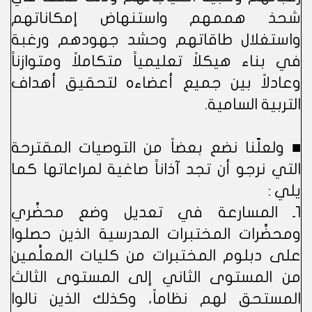
شحذ هممهم واستنهاض إمكاناتهم
واستغلال طاقاتهم وحشد جهودهم ورغبة
في بناء هيكلاً تعليمياً متكاملاً ومتوازناً
وعادلاً بين جميع أعضاءه لتحقيق أهداف
التربية السامية.
■ ولعلّنا نضع بعضاً من التوصيات المقترحة
التي نرجو أن تجد آذاناً صاغية لمراعاتها كما
يلي :
1ـ المسارعة في تعديل وضع محضِّري
ومحضِّرات المختبرات المدرسية الذين حصلوا
على دبلوم المختبرات من كليات المعلِّمين
من المستوى الثاني إلى المستوى الثالث
المستحق لهم نظاماً، وكذلك الذين نالوا