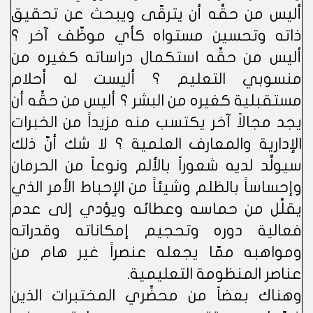
أليس من حقِّه أن يترقّى ويبحث عن تحقيق
ذاته وتحسين مستواه كأي موظّف آخر ؟
أليس من حقِّه استكمال دراساته كغيره من
منسوبي التعليم ؟ أليست له أحلام
مستقبلية كغيره من البشر ؟ أليس من حقِّه أن
يجد مجالاً آخر يكتسب منه مزيداً من الخبرات
الإدارية والمعارف العلمية ؟ لا شك أنّ ذلك
سيولِّد لديه شعوراً بالألم ونوعاً من الحرمان
وإحساساً بالظلم وشيئاً من الإحباط الأمر الذي
يقلِّل من حماسه وعطائه ويؤدي إلى عدم
فعالية دوره وتحجيم إمكاناته وقدراته
ومواهبه ممّا يجعله عنصراً غير هام من
عناصر المنظومة التعليمية.
وهناك بعضاً من محضِّري المختبرات الذين