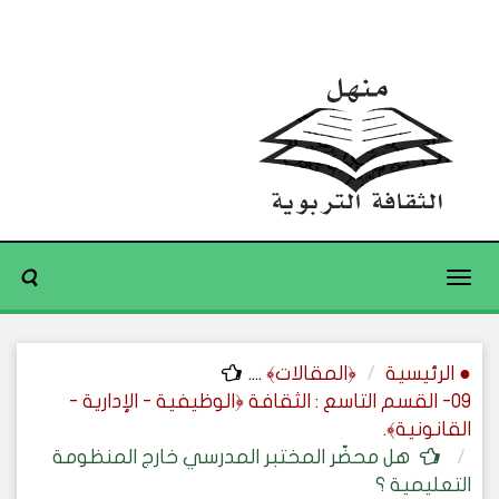
Toggle
navigation
● الرئيسية
﴿المقالات﴾
....
09- القسم التاسع : الثقافة ﴿الوظيفية - الإدارية -
القانونية﴾.
هل محضّر المختبر المدرسي خارج المنظومة
التعليمية ؟