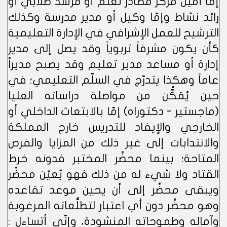
إمّا أمين مركز مصادر تعلُّم أو مرشد طلابي أو
رائد نشاط وإمّا وكيل أو مدير مدرسة وكذلك
الترشيح للعمل الإشرافي في الإدارة التعليمية
كأن يكون مشرفاً تربوياً وقد يصل إلى مدير
إدارة أو مساعد مدير تعليم وقد يصبح مديراً
عاماً وهكذا يتدرّج في السلّم التعليمي؛ في
حين يُمَكَّّن من مواصلة دراساته العليا
(ماجستير - دكتوراه) إمّا بالابتعاث الداخلي أو
الخارجي والإيفاد للتدريس خارج المملكة
والانتدابات إلى غير ذلك من المزايا والفرص
المتاحة؛ بينما محضِّر المختبر فدونه خرط
القتاد ولا شيء له من ذلك فهو يُعيَّن محضِّر
ويبقى محضِّر إلى أن يحين موعد تقاعده
وهو محضِّر دون أي اعتبار لتطلُّعاته المرغوبة
وآماله وطموحاته المنشودة، وإنّي أتساءل :