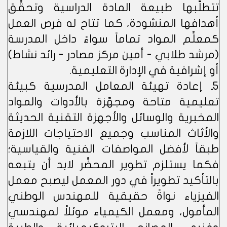
تتطلّبها طبيعة المادة الدراسية وتحقِّق
أهدافها المنشودة، كما تتاح له فرص العمل
كمعلِّم المواد تماماً سواءً داخل المدرسة
(مرشد طلابي - أمين مركز مصادر - رائد نشاط)
أو إشرافية في الإدارة التعليمية.
5ـ إعادة تهيئة المعامل المدرسية كبيئة
تعليمية متاحة ومجهّزة بالأدوات والمواد
المخبرية والوسائل والأجهزة التقنية الحديثة
والأثاث المناسب وجميع الاحتياجات اللازمة
طبقاً لأفضل المواصفات الفنية والقياسية؛
فكما يستلزم تطوير المحضِّر لابد أن يتبعه
بالتأكيد تطويراً في دور المعمل ليصبح معمل
الفيزياء نواةً حقيقية للمهندس الوطني
المأمول، ومعمل الكيمياء موئلاً لمهندسي