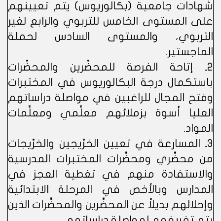
شهادات جامعية (بكالوريوس) يتم تعيينهم
على المستوى الخامس للتربوي والرابع لغير
التربوي، والمستوى السادس لحملة
الماجستير.
2ـ إتاحة الفرصة للمحضِّرين والمحضِّرات
باستكمال درجة البكالوريوس في المختبرات
وفتح المجال للراغبين في مواصلة دراساتهم
العليا أسوة بزملائهم معلِّمي ومعلِّمات
المواد.
3ـ المسارعة في تعيين الخرِّيجين والخرِّيجات
من محضِّري ومحضِّرات المختبرات المدرسية
والاستفادة منهم في تغطية العجز في
المدارس وبالأخص في المرحلة الابتدائية
وإحلالهم بديلاً عن المحضِّرين والمحضِّرات الذين
يتم تفريغهم لمواصلة دراساتهم.