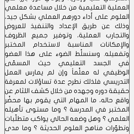
العملية التعليمية من خلال مساعدة معلمي
العلوم على أداء دورهم العملي بشكل جيد،
وذلك عن طريق الإعداد والتنفيذ للعروض
والتجارب العملية، وتوفير جميع الظروف
والإمكانات المناسبة لاستخدام المختبر
وتفعيله. وسنسلِّط الضوء على هذا العضو
في الجسد التعليمي حيث المسمّى
الوظيفي له معلِّماً وإن لم يمارس العمل
التدريسي فلذلك نطرح عدة تساؤلات لمعرفة
حقيقة دوره وجهده من خلال كشف اللثام عن
واقع حاله، ما المهام التي يقوم بها محضِّر
المختبر في المدرسة ؟ وما مستوى تأهيله
العلمي ؟ وهل وضعه الحالي يواكب متطلّبات
وتطوّرات مناهج العلوم الحديثة ؟ وما مدى