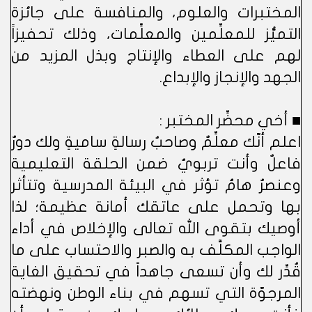
المختبرات والعلوم، والمنافسة على جائزة
التميُّز للمعلِّمين والمعلِّمات، وذلك تحفيزاً
لهم على العطاء والإنتاج وبذل المزيد من
الجهد والإنجاز والإبداع.
■ أخي محضِّر المختبر :
اعلم أنّك معلِّمٌ وصاحبُ رسالةٍ ساميةٍ ولك دورٌ
فاعلٌ وأنت تربويٌ ضمن الحلقة التعليمية
وعنصرٌ هامٌ تؤثر في البيئة المدرسية وتتأثر
بها وتحمل على عاتقك أمانة عظيمة؛ لذا
أوصيك بتقوى الله تعالى والإخلاص في أداء
الواجب المكلَّف به والصبر والاحتساب على ما
قُدِّر لك وأن تسعى جاهداً في تحقيق الغاية
المرجوّة التي تسهم في بناء الوطن ونهضته