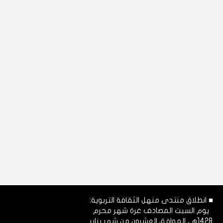
■ انطلاق منتدى منهل الثقافة التربوية:
يوم السبت المصادف غرة شهر محرم
1428هـ، الموافق العشرون من شهر يناير