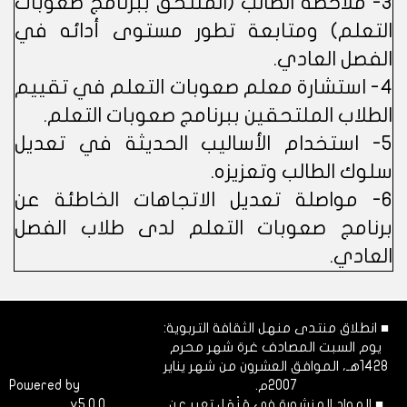
3- ملاحظة الطالب (الملتحق ببرنامج صعوبات
التعلم) ومتابعة تطور مستوى أدائه في
الفصل العادي.
4- استشارة معلم صعوبات التعلم في تقييم
الطلاب الملتحقين ببرنامج صعوبات التعلم.
5- استخدام الأساليب الحديثة في تعديل
سلوك الطالب وتعزيزه.
6- مواصلة تعديل الاتجاهات الخاطئة عن
برنامج صعوبات التعلم لدى طلاب الفصل
العادي.
■ انطلاق منتدى منهل الثقافة التربوية:
يوم السبت المصادف غرة شهر محرم
1428هـ، الموافق العشرون من شهر يناير
2007م.
Dimofinf
Powered by
■ المواد المنشورة في مَنْهَل تعبر عن
v5.0.0
CMS