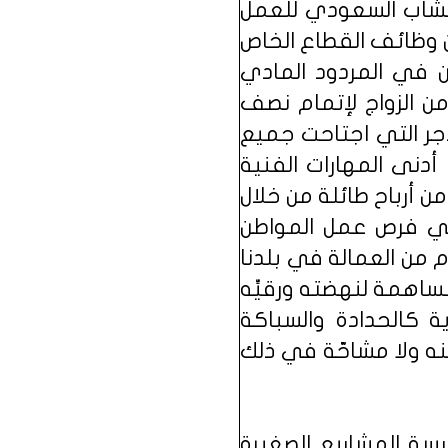
الشاب السعودي للعمل
 وظائف القطاع الخاص
من في المردود المادي
ن الزواج لإتمام نصف
أجر التي اجتاحت جميع
دنى المهارات الفنية
 أرباح طائلة من خلال
ني فرص عمل المواطن
م من العمالة في بلدنا
اهمة لنهضته ورقيِّه
ة كالحدادة والسباكة
نه ولا مشاحّة في ذلك
سة المشاريع الصغيرة