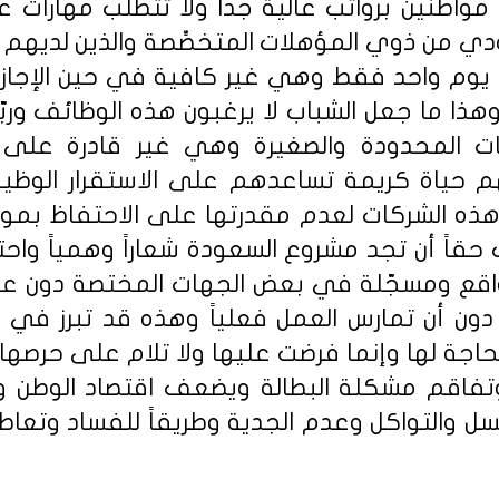
واطنين برواتب عالية جداً ولا تتطلّب مهارات عم
ودي من ذوي المؤهلات المتخصِّصة والذين لديهم ا
وع يوم واحد فقط وهي غير كافية في حين الإجازات
ذا ما جعل الشباب لا يرغبون هذه الوظائف وربّ
ات المحدودة والصغيرة وهي غير قادرة على
لهم حياة كريمة تساعدهم على الاستقرار الوظي
ذه الشركات لعدم مقدرتها على الاحتفاظ ب
اً أن تجد مشروع السعودة شعاراً وهمياً واحتيال
اقع ومسجّلة في بعض الجهات المختصة دون عل
 دون أن تمارس العمل فعلياً وهذه قد تبرز ف
حاجة لها وإنما فرضت عليها ولا تلام على حرصه
تفاقم مشكلة البطالة ويضعف اقتصاد الوطن و
ل والتواكل وعدم الجدية وطريقاً للفساد وتعاطي