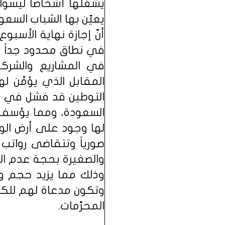
يشغلها أشخاصاً ليسوا م
يعيّن بها الشباب السع
أنّ إجازة نهاية الأسب
في نطاق محدود جداً وه
في المشاريع والشرك
المقابل الذي يؤمِّن 
التوطين قد فشل في ه
السعودة، ومما يؤسف حق
لها وجود على أرض الو
صورياً وتتقاضى رواتب
والصغيرة بحجة عدم ال
وذلك مما يزيد حجم و
وتكون مدعاة لهم للكس
المحرّمات.