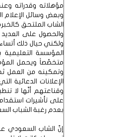
مؤهلاته وقدراته وعن
وبعض وسائل الإعلام ال
الشاب الملتحق كالخبرة
والحصول على العديد من 
ولكني حيال ذلك أتساءل 
المؤسسة التعليمية ب
متخصِّصاً ويحمل المؤ
وتمكينه من العمل ثم
الإعلانات الدعائية ال
وقناعتهم أنّها لا تنط
على تأشيرات استقدام 
بعدم رغبة الشباب ال
إنّ الشاب السعودي عن