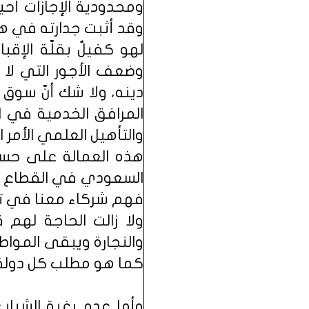
ومحدودية الإجازات أح
وقد أثبت جدارته في ه
لهو كفيلٌ بقلّة الإقب
وضعف الأجور التي لا 
دينه، ولا شك أنّ سوق 
المرافق الخدمية في ا
والتأهيل العلمي الأمر
هذه العمالة على حسا
السعودي في القطاع الخا
فهم شركاء معنا في تح
ولا زالت الحاجة لهم 
والنجارة ويبقى المواط
كما هو مطلب كل دولة ل
وأما عدم رغبة الشباب