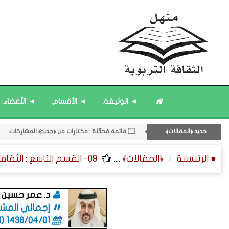
۝ قائمة مُثبتة : إدارة منهل الثقافة التربوية.
۝ قائمة مُثبتة : مشرف منهل الثقافة التربوية.
◄ الوثيقة.
◄ الأقسام.
◄ الأعضاء.
۝ ﴿القوائم - المشاركات﴾ المُحدَّثة.
11- القسم الحادي عشر : ﴿اللقاءات الشخصية - الثقافة المتسلسلة﴾.
جديد ﴿المقالات﴾
۝ قائمة مُحدَّثة : مختارات من ﴿جديد﴾ المشاركات.
● الرئيسية
﴿المقالات﴾
....
09- القسم التاسع : الثقافة ﴿الوظيفية - الإدارية - القانونية﴾.
د. عمر حسين 
إجمالي المشاركا
1436/04/01 (06:01 صباحاً)