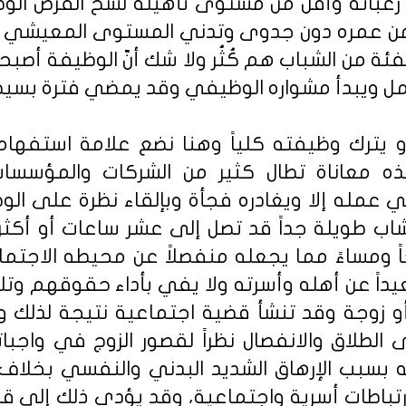
ي رغباته وأقل من مستوى تأهيله لشحّ الفرص الو
من عمره دون جدوى وتدني المستوى المعيشي ل
فئة من الشباب هم كُثُر ولا شك أنّ الوظيفة أصب
 ويبدأ مشواره الوظيفي وقد يمضي فترة بسيطة إل
أو يترك وظيفته كلياً وهنا نضع علامة استفهام
ذه معاناة تطال كثير من الشركات والمؤسس
عمله إلا ويغادره فجأة وبإلقاء نظرة على الوضع
لشاب طويلة جداً قد تصل إلى عشر ساعات أو أكثر
اً ومساءً مما يجعله منفصلاً عن محيطه الاجتما
عيداً عن أهله وأسرته ولا يفي بأداء حقوقهم وتلب
اء أو زوجة وقد تنشأ قضية اجتماعية نتيجة لذلك
 الطلاق والانفصال نظراً لقصور الزوج في واجباته
 بسبب الإرهاق الشديد البدني والنفسي بخلاف
 ارتباطات أسرية واجتماعية، وقد يؤدي ذلك إلى 