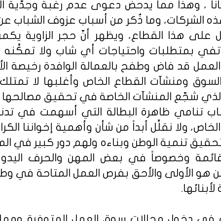
ياناً ، وهذا مما يدحض دعوى عدم رغبة وجدّية 
ذه الشركات، وما ذُكر من أسباب عزوف الشباب عن
ال على هذا القطاع، ويظهر أنّ حجر الزاوية يك
تفي بمتطلبات واحتياجات أي شاب ولا تمكِّنه م
العمل قد فاض وطفح بالعمالة الوافدة رخيصة ال
لسوق ومنشآت القطاع الخاص وأغلبها لا تمتلك أ
 الذي شجّع المنشآت الخاصة في تحقيق مصالحها من
ب تنامي ظاهرة البطالة التي أسهمت في تد
ص، ولا نقلِّل أبداً من شأن وأهمية إخواننا الكرا
قيق تنمية الوطن وبناءه ولهم دور كبير في المس
قائمة وخصوصاً في بعض المهن والحرف اليدوي
ن هو الأولى والأحق بفرص العمل المتاحة في وط
أبنائها.
 في دخول مجالات سوق العمل المتوفرة وممار