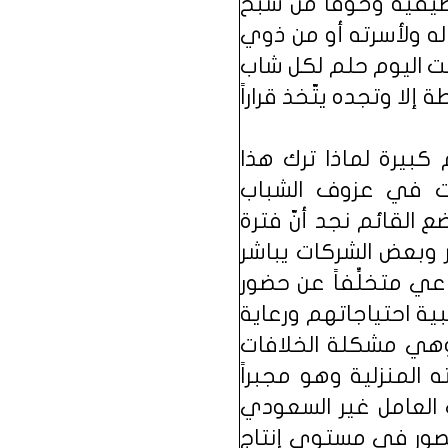
ظيفية وخوفاً من شبح
ه ولأسرته أو من ذوي
حت اليوم حلم لكل شاب
ا وتجده يتّخذ قراراً
 كبيرة لماذا ترك هذا
ات في عزوف الشباب
 القائم نجد أنّ فترة
 وبعض الشركات يباشر
عي متخلِّفاً عن حضور
ية احتياجاتهم ورعاية
 وهي مشكلة الخلافات
 المنزلية وهو مجبراً
 العامل غير السعودي
قصور في مستوى إنتاج