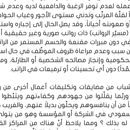
ه لعدم توفر الرغبة والدافعية لديه وعدم شع
ً لقلّة المرتّب وتدني مستوى الأجور وغياب الحواف
عوبته أحياناً، وقد يصل الحال إلى إجباره واست
مسيّر الرواتب) ذات رواتب صورية وغير حقيقية 
ّفي دون مبررات مقنعة والحسم المستمر من الرات
ن سبب وعدم مراعاة ظروف الموظَّف في حال استئذان
الحكومية وإنجاز مصالحه الشخصية أو الطارئة، 
ّداً) دون أي تحسينات أو ترفيعات في الراتب.
لشباب من مضايقات وتكليفات أعمال أخرى من ر
بّما يقلِّلوا من جهودهم وكفاءتهم ويثبِّطوا
ً من أن ينافسوهم ويحلّون بديلاً عنهم، والغريب في
سعودي في الشركة أو المؤسسة وهو من يتولى 
 بذلك ؟ ومما يلاحظ أنّ هناك من المراكز القي