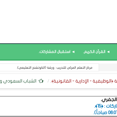
◄ القرآن الكريم.
◄ استقبال المشاركات.
في المواد المعرفية : الخسارة التي لا تُعوَّض.
الشباب السعودي ور
الجفري.
ت : ﴿15﴾.
.