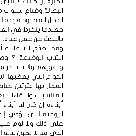
تجبره إن كانت لا تلب
البطالة وضياع سنوات 
الدخل المحدود فهذه ال
فعندما ينخرط في العمل
بالبحث عن عمل غيره.
وقد يُقدِّم استقالته 
الشاب الوظيفة ؟ وه
ونفورهم ولا يستمر في 
الدوام التي يقضيها ا
العمل بها فترتين صباح
المناسبات واللقاءات ب
أبناءه إن كان له أبن
الزوجية التي تؤدي إلى
على ذلك ولا لوم عليه
الذي قد لا يكون لديه