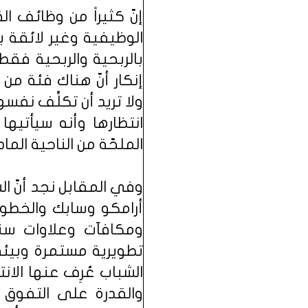
إنّ كثيراً من وظائف 
الوظيفية وغير لائقة 
بالربحية والربحية فق
إنكار أنّ هناك فئة من
ولا تريد أن تكلِّف ن
انتظارها وأنه سيأتيه
الملحّة من الناحية الما
وفي المقابل نجد أنّ 
أرامكو وسابك والخطوط
ومكافآت وعلاوات سن
تطويرية مستمرة وبيئة
الشباب عُرِف عنها الانت
والقدرة على التفوق و