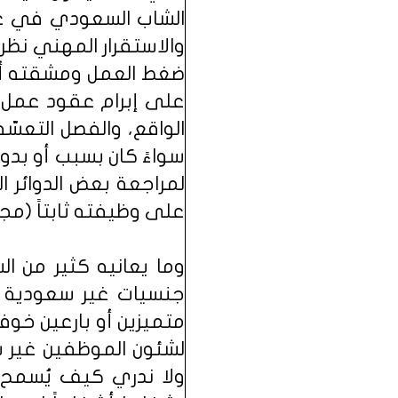
الشاب السعودي في عمل
والاستقرار المهني نظرا
ضغط العمل ومشقته أو ص
على إبرام عقود عمل (
الواقع، والفصل التعس
سواءً كان بسبب أو بدو
لمراجعة بعض الدوائر 
على وظيفته ثابتاً (مجم
وما يعانيه كثير من ا
جنسيات غير سعودية ور
متميزين أو بارعين خوفا
لشئون الموظفين غير 
ولا ندري كيف يُسمح له