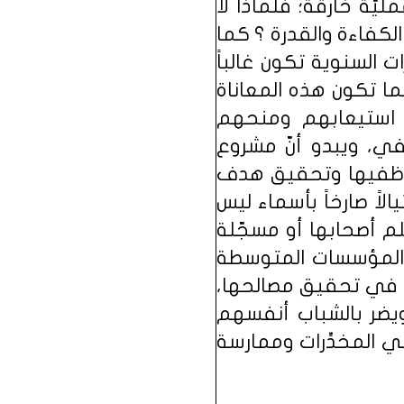
ليّة خارقة؛ فلماذا لا
لكفاءة والقدرة ؟ كما
 السنوية تكون غالباً
ما تكون هذه المعاناة
 استيعابهم ومنحهم
في، ويبدو أنّ مشروع
موظفيها وتحقيق هدف
اً صارخاً بأسماء ليس
م أصحابها أو مسجّلة
ي المؤسسات المتوسطة
ا في تحقيق مصالحها،
يضر بالشباب أنفسهم
 المخدِّرات وممارسة