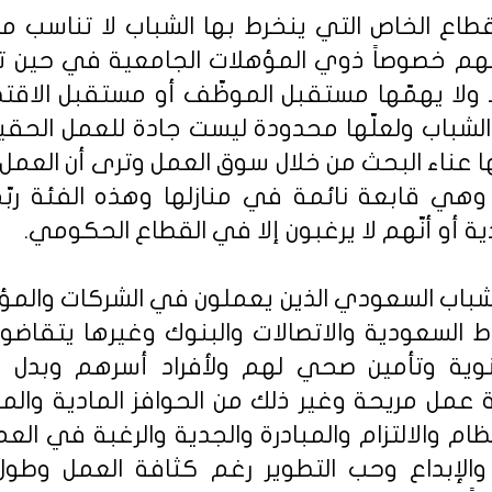
القطاع الخاص التي ينخرط بها الشباب لا تناسب
بهم خصوصاً ذوي المؤهلات الجامعية في حين ت
ط ولا يهمّها مستقبل الموظّف أو مستقبل الاقتص
 الشباب ولعلّها محدودة ليست جادة للعمل الحق
فسها عناء البحث من خلال سوق العمل وترى أن ال
ا وهي قابعة نائمة في منازلها وهذه الفئة ربّم
دية أو أنّهم لا يرغبون إلا في القطاع الحكومي.
الشباب السعودي الذين يعملون في الشركات والم
 السعودية والاتصالات والبنوك وغيرها يتقاضون
وية وتأمين صحي لهم ولأفراد أسرهم وبدل س
 عمل مريحة وغير ذلك من الحوافز المادية والم
ظام والالتزام والمبادرة والجدية والرغبة في العم
الإبداع وحب التطوير رغم كثافة العمل وطول