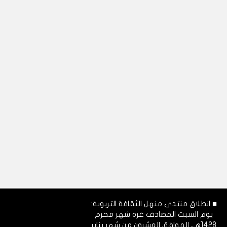
■ انطلاق منتدى منهل الثقافة التربوية:
يوم السبت المصادف غرة شهر محرم
1428هـ، الموافق العشرون من شهر يناير