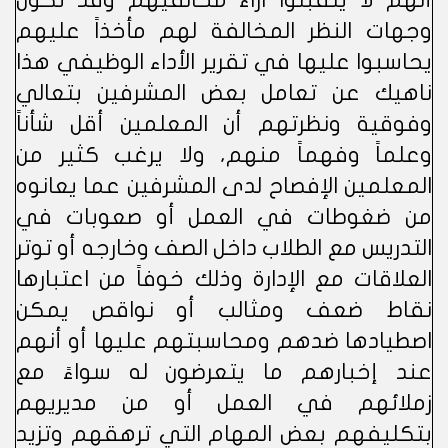
أنهم لا يتقبلوا آراء مخالفيهم وقد تكون
وجهات النظر المخالفة لهم مأخذاً عليهم
يحاسبوا عليها في تقرير الأداء الوظيفي هذا
ناهيك عن تعامل بعض المشرفين بتعالي
وفوقية ونظرتهم أن المعلمين أقل شأناً
وعلماً وفهماً منهم، ولا يرغب كثير من
المعلمين الإفصاح لدى المشرفين عما يعانوه
من ضغوطات في العمل أو صعوبات في
التدريس مع الطلاب داخل الصف وخارجه أو توتر
العلاقات مع الإدارة وذلك خوفاً من اعتبارها
نقاط ضعف ومثالب أو نواقص يمكن
اصطيادها ضدهم ومحاسبتهم عليها أو أنهم
عند إخبارهم ما يتعرضون له سواءً مع
زملائهم في العمل أو من مديريهم
بتكليفهم بعض المهام التي ترهقهم وتزيد