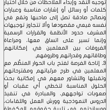
توجيه النقد وإبداء الملاحظات من خلال اختيار
كلمات أو رسائل أو إشارات مناسبة وعبارات
ونصائح صادقة تصل إلى صاحبها وتقع في
نفسه فيعي مقصودها وألا تتجاوز توجيهات
المشرف حدود الأنظمة والقرارات الرسمية
وإنما تسير على اتساق معها، ومراعاة
الفروقات بين المعلمين في إمكاناتهم
وطاقاتهم وقدراتهم وظروفهم.
3ـ إتاحة الفرصة لفتح باب الحوار المنظَّم مع
المعلمين في طرح مرئياتهم ومقترحاتهم
وتقبلها والتشاور معهم في إمكانية بحث
الحلول المناسبة لتخطي أي عقبات أو
صعوبات تواجههم، والمبادرة في تنفيذ
الدروس النموذجية وورش العمل واللقاءات،
ومساندتهم في تلبية حقوقهم المكفولة