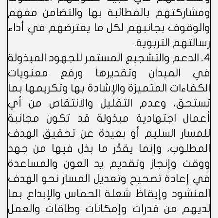
ومشاركتهم بالمطالبة بها والتضامن معهم
والوقوف بجانبهم لكل ما يعترضهم في أداء
رسالتهم التربوية.
4ـ الدعم والتشجيع المستمر للجهود المبذولة
في الميدان وتقديرها ورفع معنويات
الكفاءات المتميزة والإشادة بها وتكريمها بما
تستحق، وعدم التقليل والانتقاص من أي
أعمال اجتهادية مبذولة قد تكون مجانبة
للمسار السليم أو بعيدة عن تحقيق الهدف
المطلوب، وإنما يقدَّر ما بذل فيها من جهد
ووقت وإنجاز وتقديم يد العون والمساعدة
في إعادة تصحيح وتعديل المسار نحو الهدف
المنشود وإيقاظ شعلة الحماس والإبداع بما
لديهم من قدرات وإمكانات وطاقات والعمل