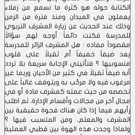
الكتابة حوله هو كثرة ما نسمع من زملاء
يعملون في الميدان ومنذ فترة من الزمن
وذلك عند الحديث عن زيارة المشرف التربوي
للمدرسة فكنت دائماً أوجه لهم سؤالاً
مقصوداً مفاده : هل المشرف الزائر للمدرسة
يعد ضيفاً خفيفاً أم ثقيلاً على قلوب
منسوبيها ؟ فتأتيني الإجابة سريعة بلا تردد
أنه ضيفاً ثقيلاً في كثير من الأحيان وربما غير
مرغوب فيه ولا مرحَّب به ويتوقف غالباً على
تخصصه من حيث عمله كمشرف مادة أو في
مجال آخر من مجالات وأقسام الإدارة، ثم اطلب
رأيهم فيما إذا كان هناك فجوة حقيقية بين
المشرف والمعلم، ومن المتسبب فيها ؟
ولماذا وجدت هذه الهوة بين قطبي العملية