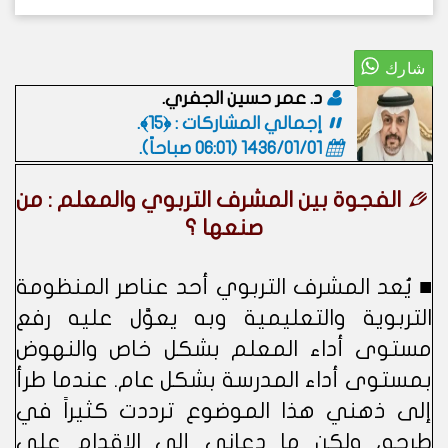
د. عمر حسين الجفري.
إجمالي المشاركات : ﴿15﴾.
1436/01/01 (06:01 صباحاً)
.
الفجوة بين المشرف التربوي والمعلم : من
صنعها ؟
■ يُعد المشرف التربوي أحد عناصر المنظومة
التربوية والتعليمية وبه يعوَّل عليه رفع
مستوى أداء المعلم بشكل خاص والنهوض
بمستوى أداء المدرسة بشكل عام. عندما طرأ
إلى ذهني هذا الموضوع ترددت كثيراً في
طرحه، ولكن ما دعاني إلى الإقدام على