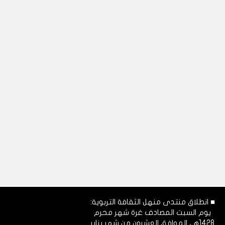
■ انطلاق منتدى منهل الثقافة التربوية:
يوم السبت المصادف غرة شهر محرم
1428هـ، الموافق العشرون من شهر يناير