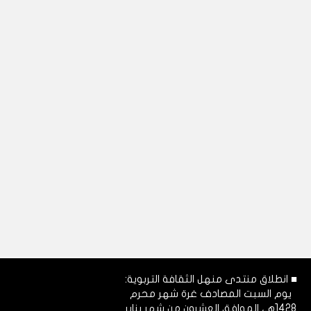
■ انطلاق منتدى منهل الثقافة التربوية:
يوم السبت المصادف غرة شهر محرم
1428هـ، الموافق العشرون من شهر يناير