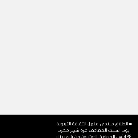
■ انطلاق منتدى منهل الثقافة التربوية:
يوم السبت المصادف غرة شهر محرم
1428هـ، الموافق العشرون من شهر يناير