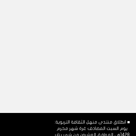
■ انطلاق منتدى منهل الثقافة التربوية:
يوم السبت المصادف غرة شهر محرم
1428هـ، الموافق العشرون من شهر يناير