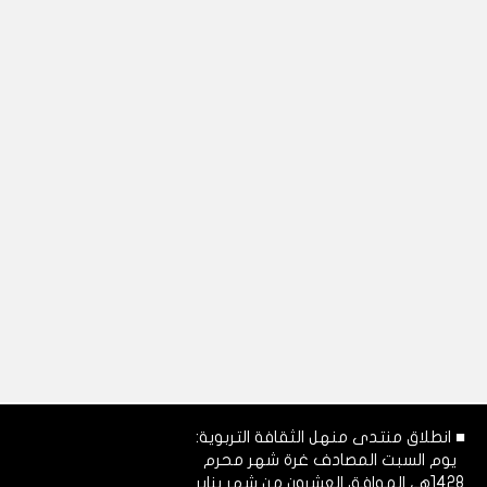
■ انطلاق منتدى منهل الثقافة التربوية:
يوم السبت المصادف غرة شهر محرم
1428هـ، الموافق العشرون من شهر يناير