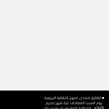
■ انطلاق منتدى منهل الثقافة التربوية:
يوم السبت المصادف غرة شهر محرم
1428هـ، الموافق العشرون من شهر يناير