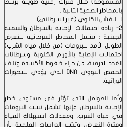
المسموحة) خلال فترات زمنية طويلة يرتبط
بالمخاطر الصحية التالية :
1- الفشل الكلوي (غير السرطاني).
2- زيادة احتمالات الإصابة بالسرطان والسمية
الجينية : تشمل المخاطر السرطانية للتعرض
الطويل الأمد للبرومات (من خلال مياه الشرب)
احتمالات الإصابة بالأورام الكلوية وسرطانات
الغدد الدرقية، من جراء ضغوط الأكسدة وتلف
الحمض النووي DNA الذي يؤدي للتحورات
الوراثية.
وأما العوامل التي تؤثر في مستوى خطر
الإصابة بالسرطان فإنها تشمل نسب البرومات
في مياه الشرب، ومعدلات استهلاك المياه
وفترة التعرض، وتشير الدراسات العلمية بأن