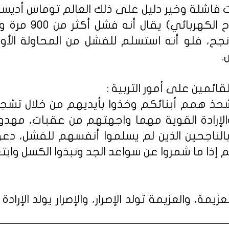
 فاشلة وخير دليل على ذلك العالم توماس أديس
عرفته البشرية (المص
ح، فلو أنه استسلم للفشل من المحاولة الأولى
.
ائمين على أمور التربية :
حذ همم أبنائكم وخذوا بأيديهم من خلال تشج
والإرادة القوية مهما واجهتهم من عقبات، مهدوا
 بالناجحين الذين لم يسلموا أنفسهم للفشل، د
م إذا ما شمروا عن سواعد الجد ونبذوا الكسل وابت
عزيمة، والعزيمة تولد الإصرار، والإصرار يولد الإرادة 