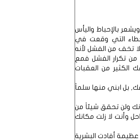
شعر بالإحباط واليأس
لأخطاء التي وقعت في
لا تخف من الفشل لأنه
 من تكرار الفشل فمع
ك الكثير من العقبات
ك, بل ابني منها سلماً
ك ولن تحقق شيئاً من
 وأنت لا زلت مكانك
 عظيمة أفادت البشرية