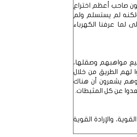
ون صاحب أعظم اختراع
باح الكهربائي) يقال أنه فشل أكثر من 900 مرة ولكنه لم يستسلم ولم
 لما عرفنا الكهرباء
يع مواهبهم وصقلها،
 لهم الطريق من خلال
عوهم يشعرون أن هناك
عدوا عن كل المثبطات.
القوية، والإرادة القوية