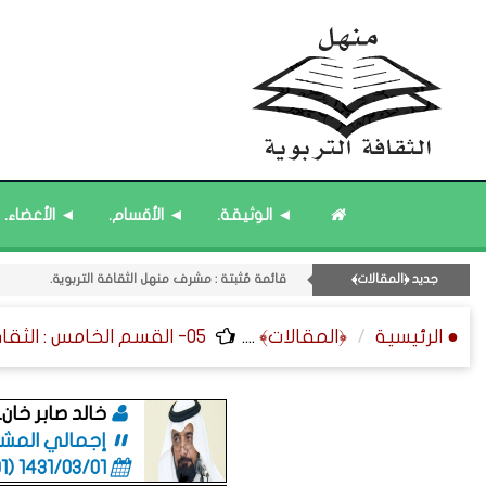
◄ الوثيقة.
◄ الأقسام.
◄ الأعضاء.
قائمة مُحدَّثة : من ﴿جديد﴾ المشاركات.
قائمة مُحدَّثة : حديث الساعة.
جديد ﴿المقالات﴾
قائمة مُثبتة : مشرف منهل الثقافة التربوية.
11- القسم الحادي عشر : ﴿اللقاءات الشخصية - الثقافة المتسلسلة﴾.
● الرئيسية
﴿المقالات﴾
....
05- القسم الخامس : الثقافة ﴿المكانية - الصحية - الاقتصادية﴾.
قائمة مُثبتة : إدارة منهل الثقافة التربوية.
خالد صابر خان.
إجمالي المشاركات
1431/03/01 (06:01 صباحاً)