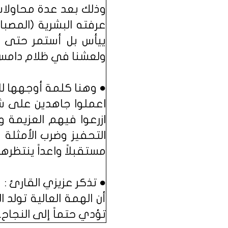
وذلك بعد عدة محاولات
ييأس بل أستمر حتى نج
ولعشنا في ظلام دامس
● وهنا كلمة أوجهها للق
اعملوا جاهدين على ش
ازرعوا فيهم العزيمة 
التحفيز وضرب الأمثلة
مستقبلاً واعداً ينتظره
● تذكر عزيزي القارئ :
أن الهمة العالية تولد ال
تؤدي حتماً إلى النجاح.