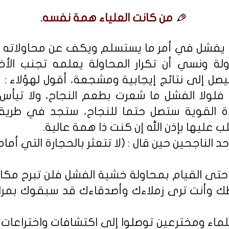
من كانت العلياء همة نفسه.
ا يفشل في أمر ما يستسلم ويكف عن محاولاته وي
حاولة ونسي أن تكرار المحاولة يعلمه تجنب ا
صل إلى نتائج إيجابية ومشجعة، أقول لهؤلاء : 
، فلولا الفشل ما شعرت بطعم النجاح، ولا تيأس
لإرادة القوية ستصل حتما للنجاح، ستجد في طريق
عليها بإذن الله إن كنت ذا همة عالية.
الناجحين حين قال : (لا تتعثر بالحجارة التي أمام
تى القيام بمحاولة خشية الفشل فلن تبرح مكان
وأنت ترى زملاءك وأصدقاءك قد سبقوك بمراحل
 علماء ومخترعين توصلوا إلى اكتشافات واختراعات