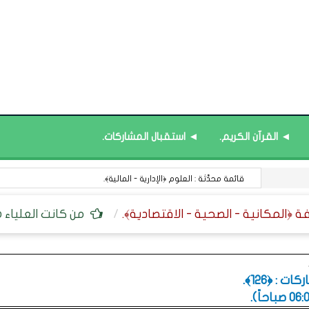
◄ القرآن الكريم.
◄ استقبال المشاركات.
قائمة محدَّثة : العلوم ﴿الإدارية - المالية﴾.
من كانت العلياء
 : ﴿126﴾.
.