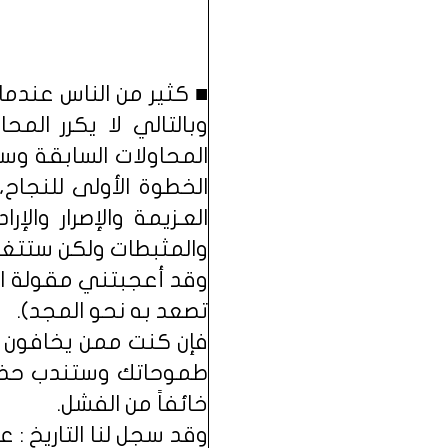
■ كثير من الناس عندم
وبالتالي لا يكرر الم
المحاولات السابقة وسي
الخطوة الأولى للنجاح
العـزيمة والإصرار وا
والمثبطات ولكن ستتغلب 
وقد أعجبتني مقولة احد 
تصعد به نحو المجد).
فإن كنت ممن يخافون ح
طموحاتك وستندب حظك 
خائفاً من الفشل.
وقد سجل لنا التاريخ :