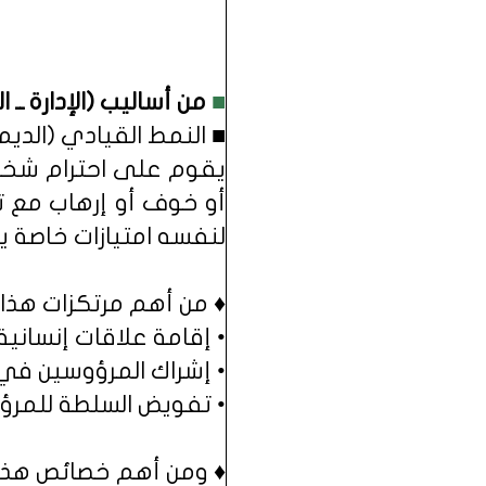
■
من أساليب (الإدارة ــ 
■ النمط القيادي (الديم
يقوم على احترام شخصية 
أو خوف أو إرهاب مع تش
لنفسه امتيازات خاصة ي
♦ من أهم مرتكزات هذا ا
• إقامة علاقات إنسانية
• إشراك المرؤوسين في ا
• تفويض السلطة للمرؤ
♦ ومن أهم خصائص هذا ا