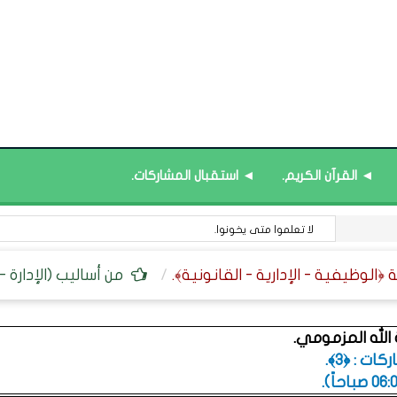
◄ القرآن الكريم.
◄ استقبال المشاركات.
لا تعلموا متى يخونوا.
من أساليب (الإدارة - 
الله المزمومي.
ت : ﴿3﴾.
.