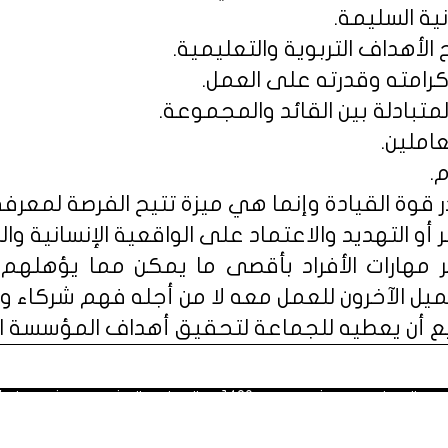
نية السليمة.
 الأهداف التربوية والتعليمية.
وكرامته وقدرته على العمل.
المتبادلة بين القائد والمجموعة.
عاملين.
.
قوة القيادة وإنما هي ميزة تتيح الفرصة لمعرفة 
 أو التهديد والاعتماد على الواقعية الإنسانية وال
مهارات الأفراد بأقصى ما يمكن مما يؤهلهم 
يل الآخرون للعمل معه لا من أجله فهم شركاء ولي
ع أن يعطيه للجماعة لتحقيق أهداف المؤسسة الت
 1428هـ، الموافق العشرون من شهر يناير 2007م.
الاستفادة من محتوياته في الاستخدام الشخصي مع ذكر المصدر. مُعظَم ا
وافق مع الفهرسة الزمنية للقسم.