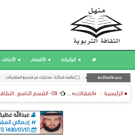
۝ ﴿القوائم - المشاركات﴾ المُحدَّثة.
◄ الوثيقة.
◄ الأقسام.
◄ الأعضاء.
۝ قائمة مُثبتة : مشرف منهل الثقافة التربوية.
11- القسم الحادي عشر : ﴿اللقاءات الشخصية - الثقافة المتسلسلة﴾.
جديد ﴿المقالات﴾
۝ قائمة مُحدَّثة : مختارات من ﴿جديد﴾ المشاركات.
۝ قائمة مُثبتة : إدارة منهل الثقافة التربوية.
● الرئيسية
﴿المقالات﴾
....
09- القسم التاسع : الثقافة ﴿الوظيفية - الإدارية - القانونية﴾.
عبدالله عطية 
إجمالي المشاركا
1430/01/01 (06:01 صباحاً)