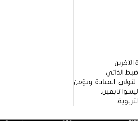
الآخرين.
ضبط الذاتي.
لتولي القيادة ويؤمن
سوا تابعين.
ربوية.
Powered by
Dimofinf CMS
v5.0.0
©
لمقالات أعيد ترتيب نشرها
Dimensions Of
Copyright
Information.