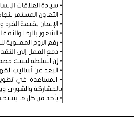
• سيادة العلاقات الإنسا
• التعاون المستمر لنجاح
• الإيمان بقيمة الفرد 
• الشعور بالرضا والثقة 
• رفع الروح المعنوية لل
• دفع العمل إلى التقدم
• إن السلطة ليست مصدر 
• البعد عن أساليب القهر
• المساعدة في تطوير 
بالمشاركة والشورى ويم
• يأخذ من كل ما يستطي
■ انطلاق منتدى منهل الثقافة التربوية: يوم السبت المصادف غرة شهر محرم
■ المواد المنشورة في مَنْهَل تعبر عن رأي كاتبها. ويحق للقارئ 
ليت