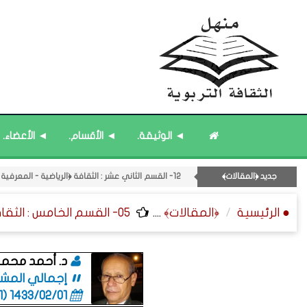
16- قائمة مُثبتة : فريق منهل الثقافة التربوية.
17- قائمة مُحدَّثة : جديد المشاركات.
◄ الوثيقة.
◄ الأقسام.
◄ الأعضاء.
15- قائمة مُثبتة : إدارة منهل الثقافة التربوية.
18- قائمة مُحدَّثة : مختارات من حديث ﴿الساعة﴾.
جديد ﴿المقالات﴾
12- القسم الثاني عشر : الثقافة ﴿الرياضية - المعرفية - المستقبلية﴾.
14- قائمة مُثبتة : مشرف منهل الثقافة التربوية.
● الرئيسية
﴿المقالات﴾
....
05- القسم الخامس : الثقافة ﴿المكانية - الصحية - الاقتصادية﴾.
د. أحمد محمد
إجمالي المشاركات
1433/02/01 (06:01 صباحاً)