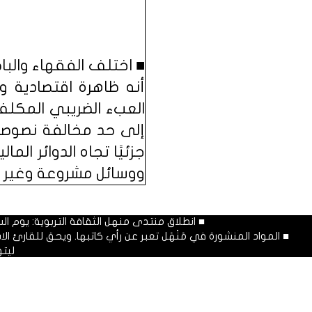
■ اختلف الفقهاء والبا
أنه ظاهرة اقتصادية و
العبء الضريبي المكلف 
إلى حد مخالفة نصوصه، 
جزئيًا تجاه الدوائر ال
ووسائل مشروعة وغير 
■ انطلاق منتدى منهل الثقافة التربوية: يوم السبت المصادف غرة شهر محرم
■ المواد المنشورة في مَنْهَل تعبر عن رأي كاتبها. ويحق للقارئ 
ليت