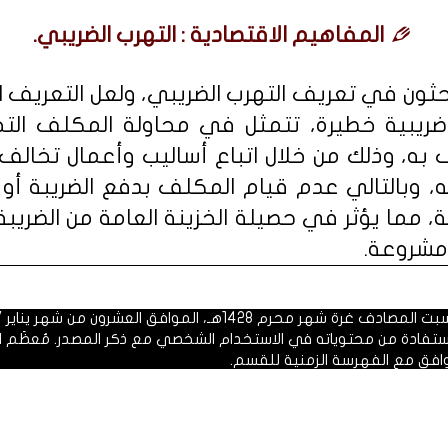
المفاهيم الاقتصادية : التهرب الضريبي.
حثون في تعريف التهرب الضريبي، ولعل التعريف ا
ضريبية خطيرة، تتمثل في محاولة المكلف التخلص
به، وذلك من خلال اتباع أساليب وأعمال تخالف 
وبالتالي عدم قيام المكلف بدفع الضريبة أو الوف
مالية، مما يؤثر في حصيلة الخزينة العامة من الضري
مشروعة.
 1428هـ، الموافق العشرون من شهر يناير 2007م.
الاستفادة من محتوياته في الاستخدام الشخصي مع ذكر المصدر. مُعظَم ا
وافق مع الفهرسة الزمنية للقسم.