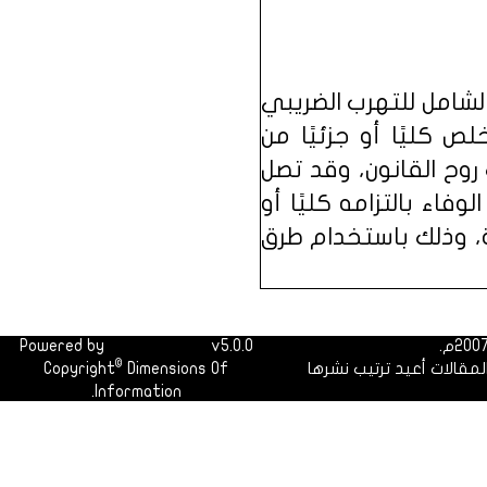
لشامل للتهرب الضريبي
 كليًا أو جزئيًا من
روح القانون، وقد تصل
اء بالتزامه كليًا أو
بة، وذلك باستخدام طرق
Powered by
Dimofinf CMS
v5.0.0
©
لمقالات أعيد ترتيب نشرها
Dimensions Of
Copyright
Information.