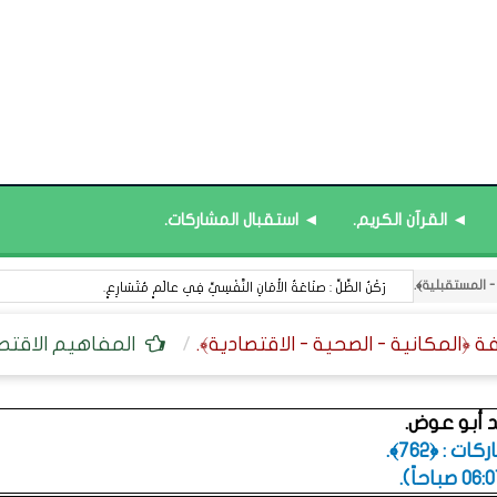
◄ القرآن الكريم.
◄ استقبال المشاركات.
رَكْنُ الظِّلِّ : صنَاعَةُ الأَمَانِ النَّفْسِيِّ فِي عالَمٍ مُتَسَارِعٍ.
المفاهيم الاقتصاد
 أبو عوض.
 : ﴿762﴾.
.