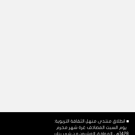
■ انطلاق منتدى منهل الثقافة التربوية:
يوم السبت المصادف غرة شهر محرم
1428هـ، الموافق العشرون من شهر يناير