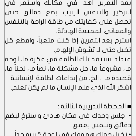
بعد التمرين اهدأ في مكانك واستمر في
التركيز والتنفس الرتيب بضع دقائق حتى
تحصل على كفايتك من طاقة الراحة بالتنفس
والمعاني الممتعة الهادئة.
استرح بعد التمرين إذا كنت متعباً، واقطع كل
تخيل حتى لا تشوش الإلهام.
عندئذ استنفذ تلك الطاقة في فكرة ما، لوحة
ما، مشروعاً ما، حل مشكلة ما، نصاً ما، لحناً ما،
قصيدة ما .. الخ، من إبداعات الطاقة الإنسانية.
اشكر الله الذي علم الإنسان ما لم يكن تعلم.
■ المحطة التدريبية الثالثة :
• اجلس وحدك في مكان هادئ واسترخ لبضع
دقائق وتنفس بعمق.
• تخيل حولك همومك في لوحة كبيرة جداً.