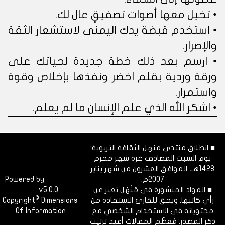
• تخيل معها أصوات تصفيقٍ عال لك.
• استخدم قبضة يدك اليمنى لاستشعار الثقة
والإصرار.
• ارسم بعد ذلك خطة جديدة لحياتك على
ورقة وردية بقلم اخضر ونفذها بإخلاص وقوة
واستمرار.
• اشكر الله الذي علم الإنسان ما لم يعلم.
■ انطلاق منتدى منهل الثقافة التربوية:
يوم السبت المصادف غرة شهر محرم
1428هـ، الموافق العشرون من شهر يناير
2007م.
Dimofinf
Powered by
■ المواد المنشورة في مَنْهَل تعبر عن
v5.0.0
CMS
©
رأي كاتبها. ويحق للقارئ الاستفادة من
Dimensions
Copyright
محتوياته في الاستخدام الشخصي مع
Of Information.
ذكر المصدر. مُعظَم المقالات أعيد ترتيب