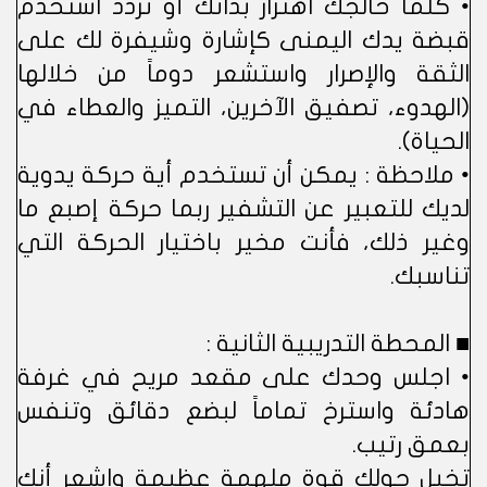
• كلما خالجك اهتزاز بذاتك أو تردد استخدم
قبضة يدك اليمنى كإشارة وشيفرة لك على
الثقة والإصرار واستشعر دوماً من خلالها
(الهدوء، تصفيق الآخرين، التميز والعطاء في
الحياة).
• ملاحظة : يمكن أن تستخدم أية حركة يدوية
لديك للتعبير عن التشفير ربما حركة إصبع ما
وغير ذلك، فأنت مخير باختيار الحركة التي
تناسبك.
■ المحطة التدريبية الثانية :
• اجلس وحدك على مقعد مريح في غرفة
هادئة واسترخ تماماً لبضع دقائق وتنفس
بعمق رتيب.
تخيل حولك قوة ملهمة عظيمة واشعر أنك