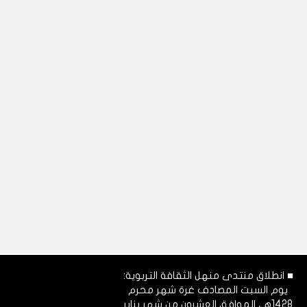
■ انطلاق منتدى منهل الثقافة التربوية:
يوم السبت المصادف غرة شهر محرم
1428هـ، الموافق العشرون من شهر يناير