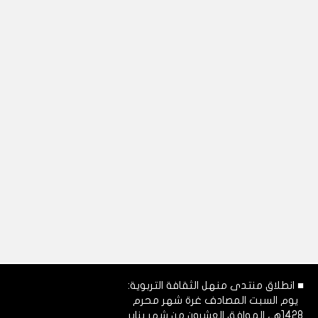
■ انطلاق منتدى منهل الثقافة التربوية:
يوم السبت المصادف غرة شهر محرم
1428هـ، الموافق العشرون من شهر يناير