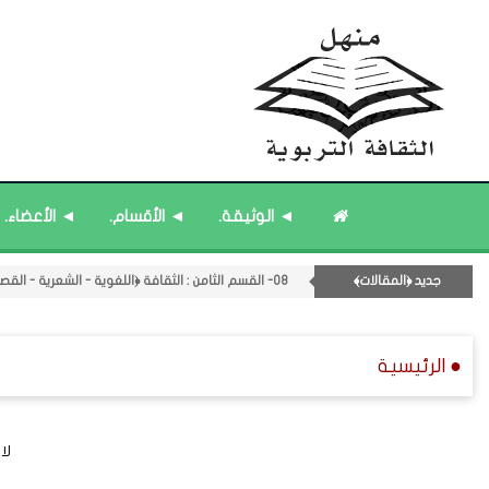
◄ الوثيقة.
◄ الأقسام.
◄ الأعضاء.
۝ قائمة مُحدَّثة : مختارات من المشاركات المُحدَّثة.
جديد ﴿المقالات﴾
08- القسم الثامن : الثقافة ﴿اللغوية - الشعرية - القصصية﴾.
12- القسم الثاني عشر : الثقافة ﴿الرياضية - المعرفية - المستقبلية﴾.
۝ قائمة مُثبتة : مشرف منهل الثقافة التربوية.
● الرئيسية
۝ قائمة مُثبتة : فريق منهل الثقافة التربوية.
۝ قائمة مُحدَّثة : مختارات من جديد المشاركات.
۝ قائمة مُثبتة : إدارة منهل الثقافة التربوية.
لا