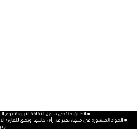
■ انطلاق منتدى منهل الثقافة التربوية: يوم السبت المصادف غرة شهر محرم
■ المواد المنشورة في مَنْهَل تعبر عن رأي كاتبها. ويحق للقارئ 
ليت