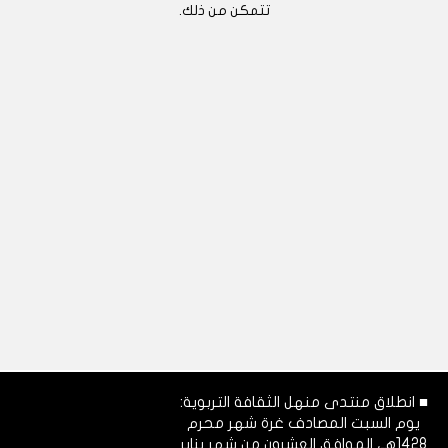
تتمكن من ذلك.
■ انطلاق منتدى منهل الثقافة التربوية:
يوم السبت المصادف غرة شهر محرم
1428هـ، الموافق العشرون من شهر يناير