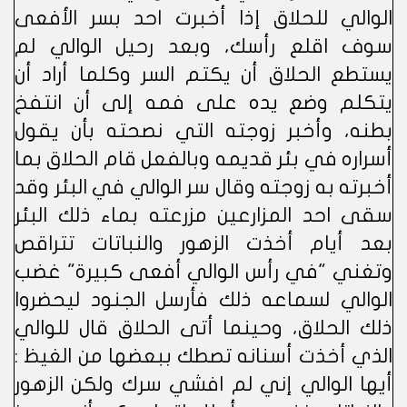
الوالي للحلاق إذا أخبرت احد بسر الأفعى
سوف اقلع رأسك، وبعد رحيل الوالي لم
يستطع الحلاق أن يكتم السر وكلما أراد أن
يتكلم وضع يده على فمه إلى أن انتفخ
بطنه، وأخبر زوجته التي نصحته بأن يقول
أسراره في بئر قديمه وبالفعل قام الحلاق بما
أخبرته به زوجته وقال سر الوالي في البئر وقد
سقى احد المزارعين مزرعته بماء ذلك البئر
بعد أيام أخذت الزهور والنباتات تتراقص
وتغني "في رأس الوالي أفعى كبيرة" غضب
الوالي لسماعه ذلك فأرسل الجنود ليحضروا
ذلك الحلاق، وحينما أتى الحلاق قال للوالي
الذي أخذت أسنانه تصطك ببعضها من الغيظ :
أيها الوالي إني لم افشي سرك ولكن الزهور