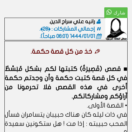
رانيه علي سراج الدين.
إجمالي المشاركات : ﴿28﴾.
1444/01/01 (06:01 صباحاً)
.
خذ من كل قصة حكمة.
■ قصص (قَصِيرَةُ) كتبتها لكم بشكل مُبَسِّطُ
في كل قصة كتبت حكمة وأن وجدتم حكمة
أخرى في هذه القصص فلا تحرمونا من
آراؤكم ومشاركاتكم.
• القصة الأولى.
في ذات ليله كان هناك حبيبان يتسامران فسأل
المحب حبيبته : إذا مت ! هل ستكونين سعيدة