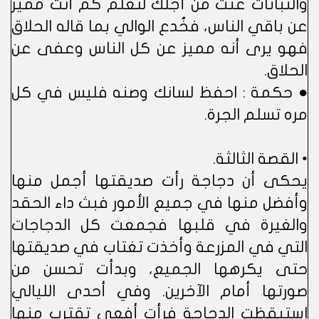
والنباتات غنت من أجلك لتعلم كم أنت مميز
عن باقي الناس، فخُدع الوالي بما قاله الحلاق
فهو يرى أنه مميز عن كل الناس وعفى عن
الحلاق.
● حكمة : احفظ لسانك وصنه فليس في كل
مره تسلم الجرة.
• القصة الثالثة.
يحكى أن دجاجة رأت صديقتها أجمل منها
وأفضل منها في جميع الأمور فبث داء الحقد
والغيرة في قلبها فجمعت كل الدجاجات
التي في المزرعة وأخذت تغتاب في صديقتها
حتى يكرهها الجميع، وبدأت تحسن من
صورتها أمام الآخرين. وفي أحدى الليالي
استيقظت الدجاجة فرأت أفعى تقترب منها