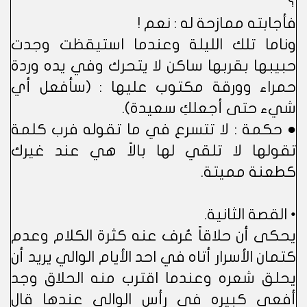
؟
فأجابته ممازحة له : نعم !
وناما تلك الليلة وعندما استيقظت وجدت
حبيبها بقربها ساكن لا يتحرك وفي يده وردة
حمراء وورقة مكتوب عليها : (سأفعل أي
شيء حتى أجعلكِ سعيدة).
● حكمة : لا تتسرع في ما تقوله فرب كلمة
تقولها لا تلقي لها بالاً هي عند غيرك
كطعنة مميتة.
• القصة الثانية.
يحكى أن حلاقاً عُرف عنه كثرة الكلام وعدم
كتمان الأسرار أتاه في احد الأيام الوالي يريد أن
يحلق شعره وعندما اقترب منه الحلاق وجد
أفعى كبيره في رأس الوالي عندها قال