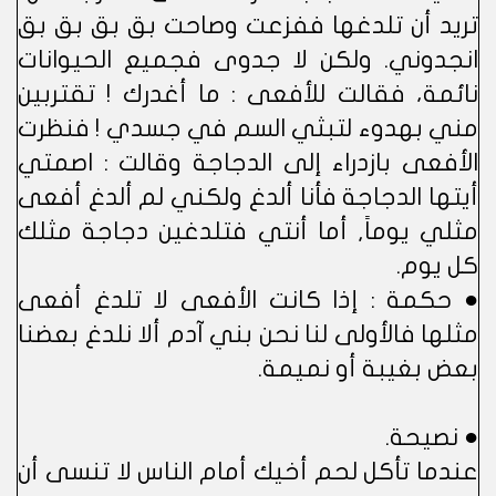
تريد أن تلدغها ففزعت وصاحت بق بق بق بق
انجدوني. ولكن لا جدوى فجميع الحيوانات
نائمة، فقالت للأفعى : ما أغدرك ! تقتربين
مني بهدوء لتبثي السم في جسدي ! فنظرت
الأفعى بازدراء إلى الدجاجة وقالت : اصمتي
أيتها الدجاجة فأنا ألدغ ولكني لم ألدغ أفعى
مثلي يوماً, أما أنتي فتلدغين دجاجة مثلك
كل يوم.
● حكمة : إذا كانت الأفعى لا تلدغ أفعى
مثلها فالأولى لنا نحن بني آدم ألا نلدغ بعضنا
بعض بغيبة أو نميمة.
● نصيحة.
عندما تأكل لحم أخيك أمام الناس لا تنسى أن