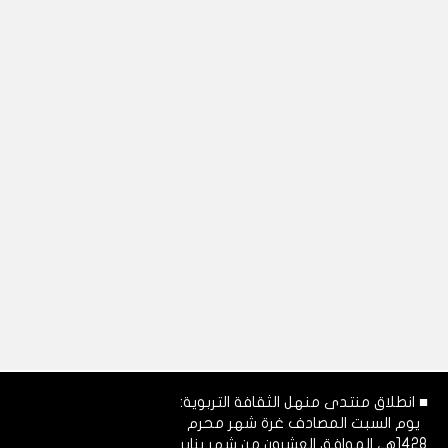
■ انطلاق منتدى منهل الثقافة التربوية:
يوم السبت المصادف غرة شهر محرم
1428هـ، الموافق العشرون من شهر يناير